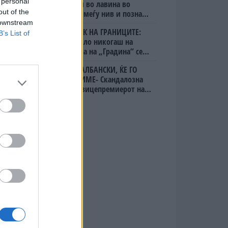
 personal
алпинисти во лавина во
out of the
Пакистан- меѓу нив и познат
Непалец
 downstream
БЕЛ ШТРАЈК НА ГРАНИЦИТЕ:
B’s List of
Вака не било никогаш на
„Евзони“, а на „Градина“ се
чека и пет часа
УЛЦИЊ Е АЛБАНСКИ, ЌЕ ГО
ОСЛОБОДИМЕ- Скандалозна
објава на вицепремиерот на
Црна Гора