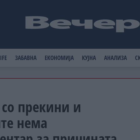
IFE
ЗАБАВНА
ЕКОНОМИЈА
КУЈНА
АНАЛИЗА
С
Л со прекини и
ште нема
ентар за причината