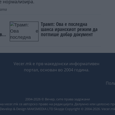
се нормализира.
јата
Трамп: Ова е последна
шанса иранскиот режим да
в
потпише добар документ
Vecer.mk е прв македонски информативен
портал, основан во 2004 година.
Поли
2004-
2026
© Вечер, сите права задржани
на vecer.mk се авторско право на редакцијата. Делумно или целосно п
Develop & Design MAKSMEDIA LTD Skopje Copyright © 2004-
2026
. Vecer.m