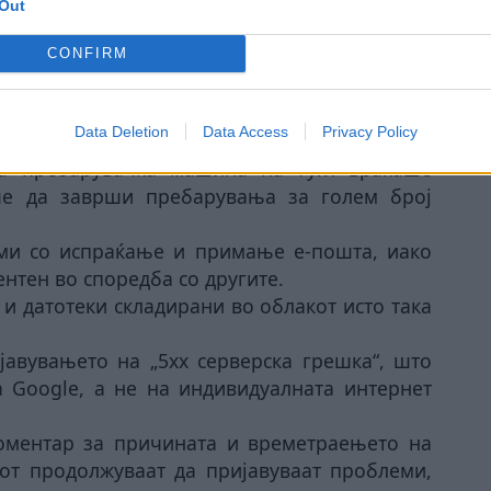
Out
Нов круг преговори меѓу
CONFIRM
ква
Либан и Израел во Рим
Data Deletion
Data Access
Privacy Policy
та пребарувачка машина на Гугл враќаше
ше да заврши пребарувања за голем број
ми со испраќање и примање е-пошта, иако
нтен во споредба со другите.
 и датотеки складирани во облакот исто така
авувањето на „5xx серверска грешка“, што
 Google, а не на индивидуалната интернет
коментар за причината и времетраењето на
от продолжуваат да пријавуваат проблеми,