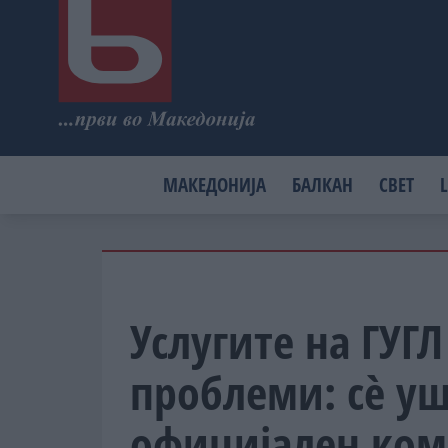
МАКЕДОНИЈА
БАЛКАН
СВЕТ
L
Услугите на ГУГ
проблеми: сè у
официјален ком