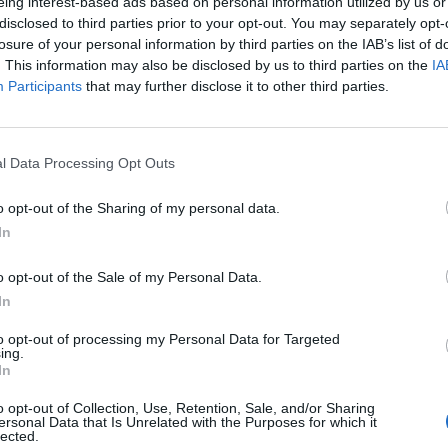
eing interest-based ads based on personal information utilized by us or
disclosed to third parties prior to your opt-out. You may separately opt-
losure of your personal information by third parties on the IAB’s list of
. This information may also be disclosed by us to third parties on the
IA
Participants
that may further disclose it to other third parties.
Источна Европа, но и во САД, пријавија
l Data Processing Opt Outs
слугите на Гугл, што предизвика сериозни
ниот живот.
o opt-out of the Sharing of my personal data.
ваат на платформата downdetector.com и на
In
 Бугарија, Турција, Грција, Македонија и
Прекинот беше широко распространет и ги
o opt-out of the Sale of my Personal Data.
In
туваат видеа, при што се соочуваа со пораки
to opt-out of processing my Personal Data for Targeted
. Проблемот ги зафати и веб-страницата и
ing.
In
 вчита мапи, да пребарува локации или да
o opt-out of Collection, Use, Retention, Sale, and/or Sharing
орисниците и патниците без навигациска
ersonal Data that Is Unrelated with the Purposes for which it
lected.