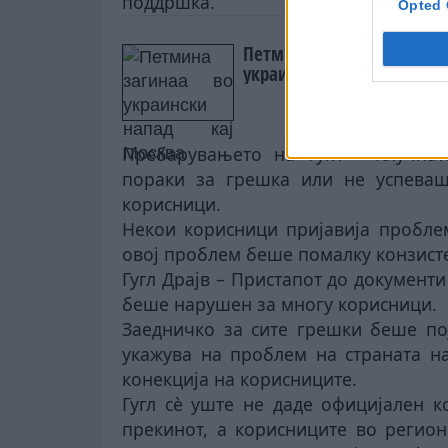
поддршка.
Opted 
Петмина загинаа во
украински напад кај Мос
Пребарувањето на Гугл – Клучна
пораки за грешка или не успева
корисници.
Некои корисници пријавија пробле
овој проблем беше помалку конзисте
Гугл Драјв – Пристапот до документи
беше нарушен за многу корисници.
Заедничко за сите грешки беше пој
укажува на проблем на страната на
конекција на корисниците.
Гугл сè уште не даде официјален 
прекинот, а корисниците во регион