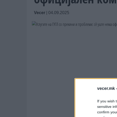
Vecer
|
04.09.2025
vecer.mk 
If you wish 
sensitive in
confirm you