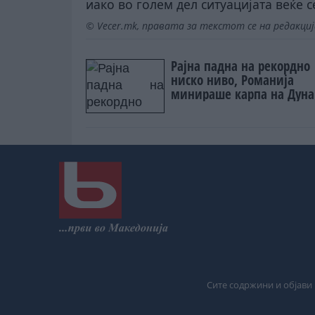
иако во голем дел ситуацијата веќе 
© Vecer.mk, правата за текстот се на редакци
Рајна падна на рекордно
ниско ниво, Романија
минираше карпа на Дуна
заради подобар проток
Сите содржини и објави 