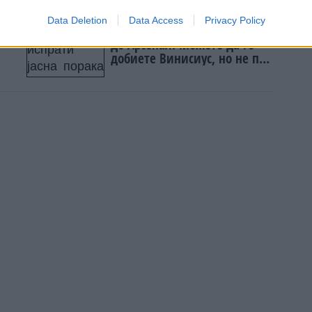
Data Deletion
Data Access
Privacy Policy
на
Реал испрати јасна порака
до Арсенал: Можете да го
добиете Винисиус, но не под
оваа цена!