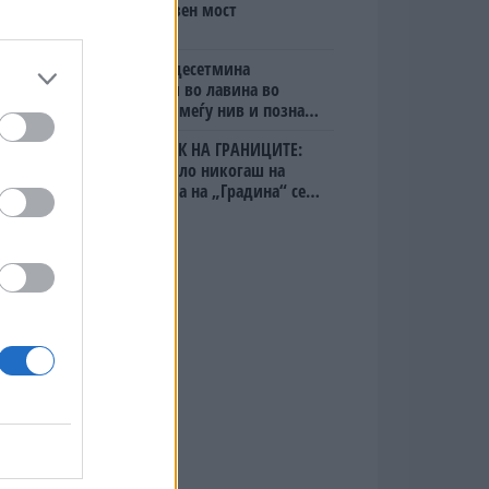
мистериозен мост
Исчезнаа десетмина
алпинисти во лавина во
Пакистан- меѓу нив и познат
Непалец
БЕЛ ШТРАЈК НА ГРАНИЦИТЕ:
Вака не било никогаш на
„Евзони“, а на „Градина“ се
чека и пет часа