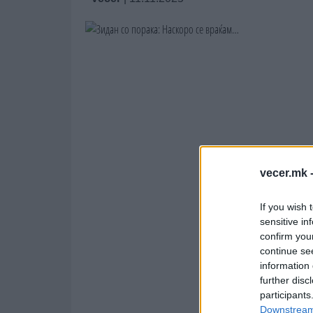
vecer.mk 
If you wish 
sensitive in
confirm you
continue se
information 
further disc
participants
Downstream 