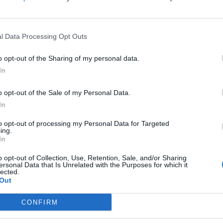
l Data Processing Opt Outs
o opt-out of the Sharing of my personal data.
леден пат го предводеше Реал Мадрид од клупата,
In
ви дека наскоро повторно ќе се врати како тренер и
o opt-out of the Sale of my Personal Data.
одини неговото име се поврзуваше со Манчестер
In
 С. Арабија па дури и можно враќање на “Сантијаго
to opt-out of processing my Personal Data for Targeted
ing.
учи, Зидан одговори:
In
“.
o opt-out of Collection, Use, Retention, Sale, and/or Sharing
 клупа на Франција која ќе биде исопразнета по
ersonal Data that Is Unrelated with the Purposes for which it
lected.
оа само тој го знае.
Out
CONFIRM
јата