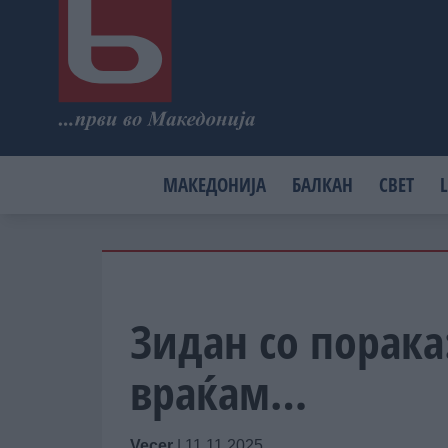
МАКЕДОНИЈА
БАЛКАН
СВЕТ
L
Зидан со порака
враќам…
Vecer
|
11.11.2025