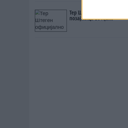
Тер Штеген официјално 
позајмица во Ајакс