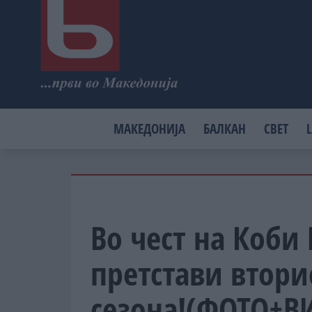
МАКЕДОНИЈА
БАЛКАН
СВЕТ
L
Во чест на Коби 
претстави втори
сезона!(ФОТО+В