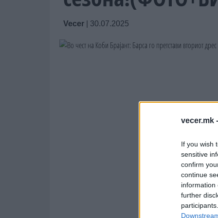
Vecer
|
30.07.2025
vecer.mk 
If you wish 
sensitive in
confirm you
continue se
information 
further disc
participants
Downstream 