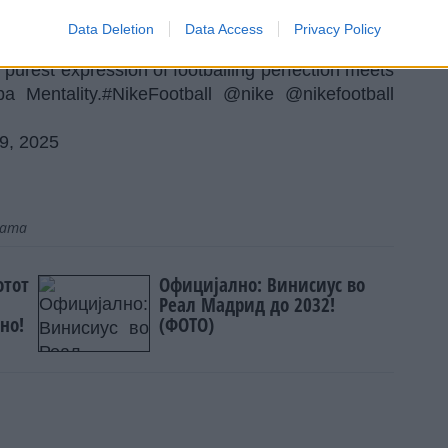
Data Deletion
Data Access
Privacy Policy
29, 2025
 purest expression of footballing perfection meets
a Mentality.
#NikeFootball
@nike
@nikefootball
29, 2025
јата
отот
Официјално: Винисиус во
Реал Мадрид до 2032!
но!
(ФОТО)