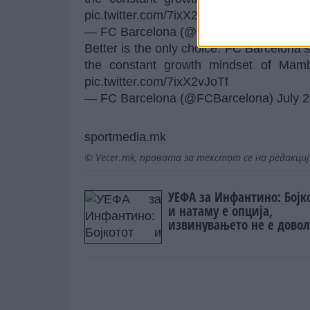
pic.twitter.com/7ixX2vJoTf
— FC Barcelona (@FCBarcelona)
July 
Better is the only choice. FC Barcelona’s
the constant growth mindset of Mamb
pic.twitter.com/7ixX2vJoTf
— FC Barcelona (@FCBarcelona)
July 
sportmedia.mk
© Vecer.mk, правата за текстот се на редакци
УЕФА за Инфантино: Бојк
и натаму е опција,
извинувањето не е довол