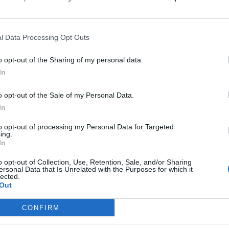
l Data Processing Opt Outs
o opt-out of the Sharing of my personal data.
In
 сезона, се разбира со “десетката“ на Ламине Јамал,
o opt-out of the Sale of my Personal Data.
ен или втор дрес и тоа во чест на Коби Брајант.
In
ја. Соработка родена од меѓусебно восхитување“
to opt-out of processing my Personal Data for Targeted
а.
ing.
али кои сочинуваат комбинација на бои инспирирана
In
о го нема класичното лого на Најк, туку го вклучува
o opt-out of Collection, Use, Retention, Sale, and/or Sharing
ersonal Data that Is Unrelated with the Purposes for which it
lected.
Out
I24iTr9b
29, 2025
CONFIRM
 purest expression of footballing perfection meets
a Mentality.
#NikeFootball
@nike
@nikefootball