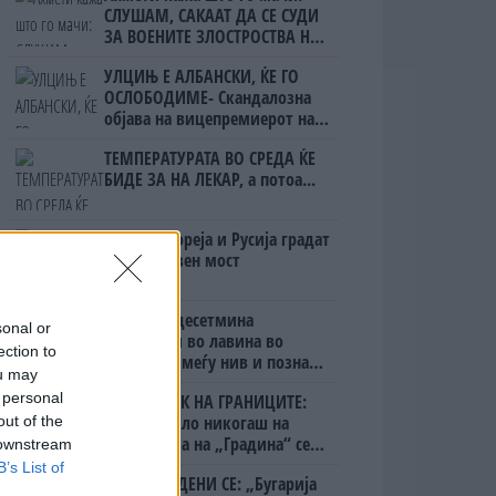
СЛУШАМ, САКААТ ДА СЕ СУДИ
ЗА ВОЕНИТЕ ЗЛОСТРОСТВА НА
УЧК...
УЛЦИЊ Е АЛБАНСКИ, ЌЕ ГО
ОСЛОБОДИМЕ- Скандалозна
објава на вицепремиерот на
Црна Гора
ТЕМПЕРАТУРАТА ВО СРЕДА ЌЕ
БИДЕ ЗА НА ЛЕКАР, а потоа...
Северна Кореја и Русија градат
мистериозен мост
Исчезнаа десетмина
sonal or
алпинисти во лавина во
ection to
Пакистан- меѓу нив и познат
ou may
Непалец
 personal
БЕЛ ШТРАЈК НА ГРАНИЦИТЕ:
Вака не било никогаш на
out of the
„Евзони“, а на „Градина“ се
 downstream
чека и пет часа
B’s List of
ПРЕДУПРЕДЕНИ СЕ: „Бугарија