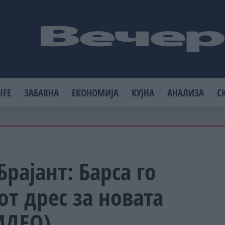
IFE
ЗАБАВНА
ЕКОНОМИЈА
КУЈНА
АНАЛИЗА
С
Брајант: Барса го
от дрес за новата
ИДЕО)