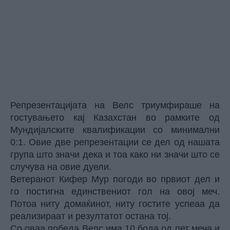
Репрезентацијата на Велс триумфираше на
гостувањето кај Казахстан во рамките од
Мундијалските квалификации со минимални
0:1. Овие две репрезентации се дел од нашата
група што значи дека и тоа како ни значи што се
случува на овие дуели.
Ветеранот Кифер Мур погоди во првиот дел и
го постигна единствениот гол на овој меч.
Потоа ниту домаќинот, ниту гостите успеаа да
реализираат и резултатот остана тој.
Со оваа победа Велс има 10 бода од пет меча и