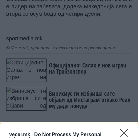
е лидер на табелата, додека Македонија сега е
втора со осум бода од четири дуели.
sportmedia.mk
© Vecer.mk, правата за текстот се на редакцијата
Официјално: Салах е нов играч
на Трабзонспор
Винисиус ги избриша сите
објави од Инстаграм откако Реал
му даде понуда
vecer.mk -
Do Not Process My Personal