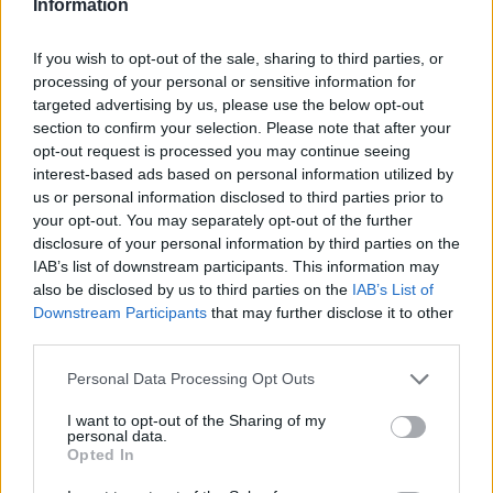
Information
НАЈЧИТАНИ ВО ПОСЛЕДНИ 7 ДЕНА
Ахмети кажа што го мачи:
If you wish to opt-out of the sale, sharing to third parties, or
СЛУШАМ, САКААТ ДА СЕ СУДИ
processing of your personal or sensitive information for
ЗА ВОЕНИТЕ ЗЛОСТРОСТВА НА
targeted advertising by us, please use the below opt-out
УЧК...
section to confirm your selection. Please note that after your
ИСТОРИСКО ОБЕДИНУВАЊЕ НА
opt-out request is processed you may continue seeing
МАКЕДОНЦИТЕ ВО СРБИЈА:
interest-based ads based on personal information utilized by
ФОРМИРАН МАКЕДОНСКИОТ
us or personal information disclosed to third parties prior to
НАЦИОНАЛЕН СОЈУЗ
УЛЦИЊ Е АЛБАНСКИ, ЌЕ ГО
your opt-out. You may separately opt-out of the further
ОСЛОБОДИМЕ- Скандалозна
disclosure of your personal information by third parties on the
објава на вицепремиерот на
IAB’s list of downstream participants. This information may
Црна Гора
also be disclosed by us to third parties on the
IAB’s List of
ПРЕДУПРЕДЕНИ СЕ: „Бугарија
Downstream Participants
that may further disclose it to other
итно ја преиспитува својата
third parties.
одлука“
Personal Data Processing Opt Outs
ТЕМПЕРАТУРАТА ВО СРЕДА ЌЕ
БИДЕ ЗА НА ЛЕКАР, а потоа...
I want to opt-out of the Sharing of my
personal data.
Opted In
СУДСКАТА МАФИЈА РАБОТИ
ВАКА - Судијата Вулнет Винца