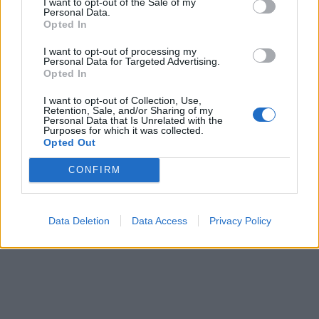
I want to opt-out of the Sale of my
е пензиониран, три дена
Personal Data.
откако му го врати пасошот
Opted In
Северна Кореја и Русија градат
на бизнисменот Марковски
мистериозен мост
I want to opt-out of processing my
Personal Data for Targeted Advertising.
Opted In
ТЕЖОК ДЕН И ЈАВНО
ДЕМОЛИРАЊЕ НА ФИЛИПЧЕ:
I want to opt-out of Collection, Use,
Retention, Sale, and/or Sharing of my
Мицкоски откри дека
Personal Data that Is Unrelated with the
човекот појма нема од
Purposes for which it was collected.
Исчезнаа десетмина
ништо, освен за кеш
Opted Out
алпинисти во лавина во
Пакистан- меѓу нив и познат
CONFIRM
Непалец
БЕЛ ШТРАЈК НА ГРАНИЦИТЕ:
Вака не било никогаш на
„Евзони“, а на „Градина“ се
Data Deletion
Data Access
Privacy Policy
чека и пет часа