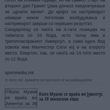
голот на Илиман Ндиаје, но на самиот старт на
вториот дел Гранит Џака донесе изедначување
за „црните мачки“. До крајот на натпреварот
немаше некои поголеми возбудувања и
натпреварот заврши со нерешен резултат.
Сандерленд се наоѓа на 4-тата позиција на
табелата со 18 бода, исто толку има и
третопласираниот Ливерпул, а само еден бод
повеќе има Манчестер Сити кој е на второто
место. Евертон, пак, се наоѓа на 14-тото место
со 12 бода.
sportmedia.mk
© Vecer.mk, правата за текстот се на редакцијата
Коло Муани се враќа во Јувентус
за 38 милиони евра