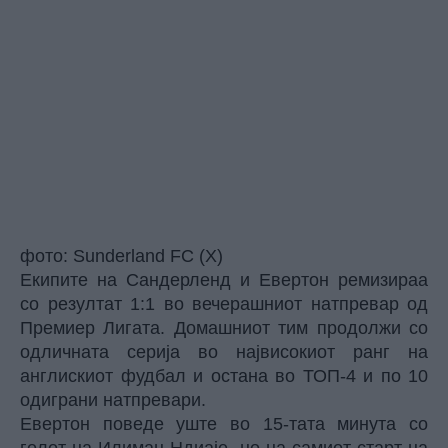
фото: Sunderland FC (X)
Екипите на Сандерленд и Евертон ремизираа
со резултат 1:1 во вечерашниот натпревар од
Премиер Лигата. Домашниот тим продолжи со
одличната серија во највисокиот ранг на
англискиот фудбал и остана во ТОП-4 и по 10
одиграни натпревари.
Евертон поведе уште во 15-тата минута со