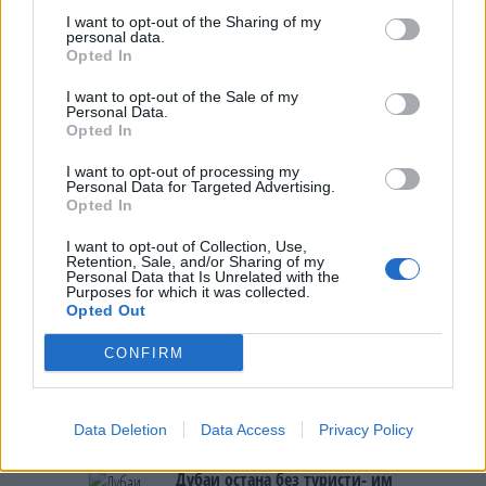
ги БРАНЕЛА ДЕЦАТА И СВОЕТО
I want to opt-out of the Sharing of my
КУЧЕ РАСПАРЧЕНО ОД
personal data.
Opted In
ШАРПЛАНИНЕЦ?!
СЛАВНАТА КАРИЕРА НА
ПОРАНЕШНИОТ ТЕХНИЧКИ
I want to opt-out of the Sale of my
Personal Data.
ПРЕМИЕР ОЛИВЕР СПАСОВСКИ
Opted In
ЗА БЕРТА ОД АВСТРИЈА
I want to opt-out of processing my
НАЈСКАПАТА, ЗА МАРИЈА ОД
Personal Data for Targeted Advertising.
ГРЦИЈА - НАЈЕФТИНАТА
Opted In
ПРЕСВРТ И ПРОТЕСТИ ВО
I want to opt-out of Collection, Use,
УКРАИНА, Зеленски доби
Retention, Sale, and/or Sharing of my
ултиматум: „Мора да си оди,
Personal Data that Is Unrelated with the
Purposes for which it was collected.
крајниот рок е петок!“
Opted Out
(Видео) СНИМКА СО ПАРИ КОИ
ЈА НАПУШТААТ АЛБАНИЈА, се
CONFIRM
тврди дека се на Еди Рама
(Видео) ШТО ДА ПРАВИ
БУГАРКА НА ПЛАЖА ВО
Data Deletion
Data Access
Privacy Policy
ГРЦИЈА, кога децата бараат
домашно месо
Дубаи остана без туристи- им