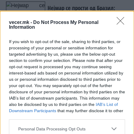
Нејмар се прости од Бразил:
Дадов се за овој дрес, не можам
повеќе
vecer.mk -
Do Not Process My Personal
Information
If you wish to opt-out of the sale, sharing to third parties, or
processing of your personal or sensitive information for
НАЈЧИТАНИ ВО ПОСЛЕДНИ 7 ДЕНА
targeted advertising by us, please use the below opt-out
section to confirm your selection. Please note that after your
МАКЕДОНИЈА ИМА СВЕТСКА
opt-out request is processed you may continue seeing
ПИСТА: Огромниот Боинг 777
interest-based ads based on personal information utilized by
на индиската претседателка
us or personal information disclosed to third parties prior to
на Меѓународниот Аеродром
your opt-out. You may separately opt-out of the further
УАПСЕН МАКЕДОНЕЦОТ АНДРЕЈ
Скопје
disclosure of your personal information by third parties on the
ТАНАСКОВСКИ, ЧЛЕН НА
IAB’s list of downstream participants. This information may
КАВАЧКИ КЛАН (ФОТО)
also be disclosed by us to third parties on the
IAB’s List of
СКОКНА МИНИМАЛНИОТ
Downstream Participants
that may further disclose it to other
ИЗНОС ЗА К-15: Еве колку
third parties.
пари ќе ви легнат на сметка
годинава
Personal Data Processing Opt Outs
Црна Гора ја уапси жената која