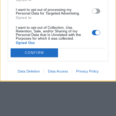
пари ќе ви легнат на сметка
годинава
I want to opt-out of processing my
ПРЕДУПРЕДЕНИ СЕ: „Бугарија
Personal Data for Targeted Advertising.
итно ја преиспитува својата
Opted In
одлука“
I want to opt-out of Collection, Use,
Retention, Sale, and/or Sharing of my
МАКЕДОНИЈА ИМА СВЕТСКА
Personal Data that Is Unrelated with the
ПИСТА: Огромниот Боинг 777
Purposes for which it was collected.
на индиската претседателка
Opted Out
на Меѓународниот Аеродром
Руи Коста е заглавен во
Скопје
CONFIRM
кредити, Централната банка
го стави на „црна листа“
Data Deletion
Data Access
Privacy Policy