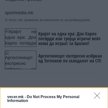
sportmedia.mk
© Vecer.mk, правата за текстот се на редакцијата
Крајот на една ера: Дон Карло
потврди кои тројца играчи веќе
нема да играат за Бразил!
Аргентинецот експресно избркан
од Тотенхем по скандалот на СП!
НАЈЧИТАНИ ВО ПОСЛЕДНИ 7 ДЕНА
vecer.mk -
Do Not Process My Personal
Information
УАПСЕН МАКЕДОНЕЦОТ АНДРЕЈ
ТАНАСКОВСКИ, ЧЛЕН НА