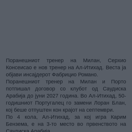
Поранешниот тренер на Милан, Серхио
Консеисао е нов тренер на Ал-Итихад. Веста ја
објави инсајдерот Фабрицио Романо.
Поранешниот тренер на Милан и Порто
потпишал договор со клубот од Саудиска
Арабија до јуни 2027 година. Во Ал-Итихад, 50-
годишниот Португалец го замени Лоран Блан,
кој беше отпуштен кон крајот на септември.
По 4 кола, Ал-Итихад, за кој игра Карим
Бензема, е на 3-то место во првенството на
Саудиска Арабија.