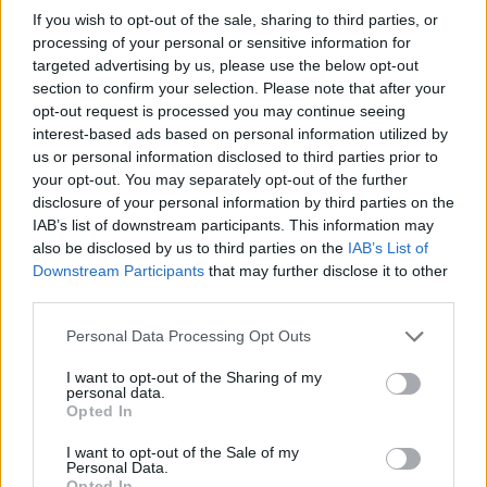
КАВАЧКИ КЛАН (ФОТО)
If you wish to opt-out of the sale, sharing to third parties, or
processing of your personal or sensitive information for
(Видео) СНИМКА СО ПАРИ КОИ
targeted advertising by us, please use the below opt-out
ЈА НАПУШТААТ АЛБАНИЈА, се
section to confirm your selection. Please note that after your
тврди дека се на Еди Рама
opt-out request is processed you may continue seeing
interest-based ads based on personal information utilized by
Ахмети кажа што го мачи:
us or personal information disclosed to third parties prior to
СЛУШАМ, САКААТ ДА СЕ СУДИ
ЗА ВОЕНИТЕ ЗЛОСТРОСТВА НА
your opt-out. You may separately opt-out of the further
УЧК...
disclosure of your personal information by third parties on the
ТЕЖОК ДЕН И ЈАВНО
IAB’s list of downstream participants. This information may
ДЕМОЛИРАЊЕ НА ФИЛИПЧЕ:
also be disclosed by us to third parties on the
IAB’s List of
Мицкоски откри дека
Downstream Participants
that may further disclose it to other
човекот појма нема од
third parties.
Црна Гора ја уапси жената која
ништо, освен за кеш
ги БРАНЕЛА ДЕЦАТА И СВОЕТО
Personal Data Processing Opt Outs
КУЧЕ РАСПАРЧЕНО ОД
ШАРПЛАНИНЕЦ?!
I want to opt-out of the Sharing of my
СУДСКАТА МАФИЈА РАБОТИ
personal data.
ВАКА - Судијата Вулнет Винца
Opted In
е пензиониран, три дена
откако му го врати пасошот
I want to opt-out of the Sale of my
СКОКНА МИНИМАЛНИОТ
на бизнисменот Марковски
Personal Data.
ИЗНОС ЗА К-15: Еве колку
Opted In