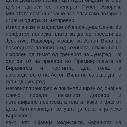
да не доаѓа во тренинг центарот бидејќи не е во
добри односи со тренерот Рубен Аморим.
Минатата сезона играше за Челзи како позајмен
играч и одигра 31 натпревар.
Италијанските медиуми објавија дека Санчо би
прифатил пониска плата за да се пресели во
Јувентус. Рашфорд играше за Астон Вила во
последната половина од сезоната, откако беше
исфрлен од тимот од тренерот на Јунајтед. Тој
одигра 10 натпревари во Премиер-лигата за
Бирмингем и постигна два гола, а
раководството на Астон Вила не сакаше да го
купи од Јунајтед.
Неговиот трансфер е покомплициран од оној на
Санчо поради поскапиот договор и
потенцијално повисоката плата, како и фактот
дека Англичанецот сè уште ја сака и ја чека
Барселона.
Како што објавија медиумите, барањата на