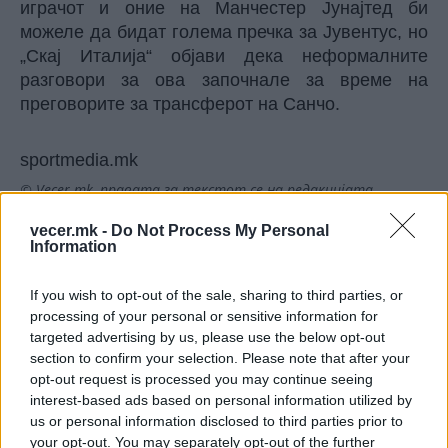
играчот и оние на Манчестер Јунајтед би
можеле да бидат голема пречка за Јувентус, но
„Скај Италија“ објави дека неформалните
разговори за ова започнале за време на
преговорите за трансферот на Санчо.
sportmedia.mk
© Vecer.mk, правата за текстот се на редакцијата
vecer.mk -
Do Not Process My Personal
Германија сака да биде
Information
организатор на Мундијалот во
2038 или 2042 година
If you wish to opt-out of the sale, sharing to third parties, or
processing of your personal or sensitive information for
Коло Муани се враќа во Јувентус
targeted advertising by us, please use the below opt-out
за 38 милиони евра
section to confirm your selection. Please note that after your
opt-out request is processed you may continue seeing
interest-based ads based on personal information utilized by
us or personal information disclosed to third parties prior to
your opt-out. You may separately opt-out of the further