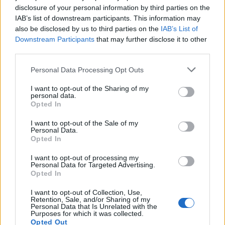
disclosure of your personal information by third parties on the
IAB’s list of downstream participants. This information may
НАЈЧИТАНИ ВО ПОСЛЕДНИ 7 ДЕНА
also be disclosed by us to third parties on the
IAB’s List of
Downstream Participants
that may further disclose it to other
МАКЕДОНИЈА ИМА СВЕТСКА
third parties.
ПИСТА: Огромниот Боинг 777
на индиската претседателка
Personal Data Processing Opt Outs
на Меѓународниот Аеродром
УАПСЕН МАКЕДОНЕЦОТ АНДРЕЈ
Скопје
I want to opt-out of the Sharing of my
ТАНАСКОВСКИ, ЧЛЕН НА
personal data.
КАВАЧКИ КЛАН (ФОТО)
Opted In
СКОКНА МИНИМАЛНИОТ
I want to opt-out of the Sale of my
ИЗНОС ЗА К-15: Еве колку
Personal Data.
пари ќе ви легнат на сметка
Opted In
годинава
Црна Гора ја уапси жената која
I want to opt-out of processing my
ги БРАНЕЛА ДЕЦАТА И СВОЕТО
Personal Data for Targeted Advertising.
КУЧЕ РАСПАРЧЕНО ОД
Opted In
ШАРПЛАНИНЕЦ?!
СЛАВНАТА КАРИЕРА НА
I want to opt-out of Collection, Use,
Retention, Sale, and/or Sharing of my
ПОРАНЕШНИОТ ТЕХНИЧКИ
Personal Data that Is Unrelated with the
ПРЕМИЕР ОЛИВЕР СПАСОВСКИ
Purposes for which it was collected.
Opted Out