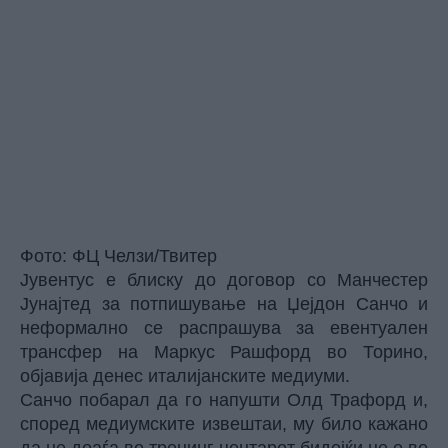
Фото: ФЦ Челзи/Твитер
Јувентус е блиску до договор со Манчестер
Јунајтед за потпишување на Џејдон Санчо и
неформално се распрашува за евентуален
трансфер на Маркус Рашфорд во Торино,
објавија денес италијанските медиуми.
Санчо побарал да го напушти Олд Трафорд и,
според медиумските извештаи, му било кажано