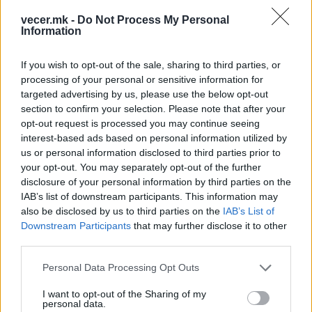
vecer.mk -
Do Not Process My Personal
Information
НАЈЧИТАНИ ВО ПОСЛЕДНИ 7 ДЕНА
If you wish to opt-out of the sale, sharing to third parties, or
processing of your personal or sensitive information for
УАПСЕН МАКЕДОНЕЦОТ АНДРЕЈ
targeted advertising by us, please use the below opt-out
ТАНАСКОВСКИ, ЧЛЕН НА
section to confirm your selection. Please note that after your
КАВАЧКИ КЛАН (ФОТО)
opt-out request is processed you may continue seeing
interest-based ads based on personal information utilized by
(Видео) СНИМКА СО ПАРИ КОИ
us or personal information disclosed to third parties prior to
ЈА НАПУШТААТ АЛБАНИЈА, се
your opt-out. You may separately opt-out of the further
тврди дека се на Еди Рама
disclosure of your personal information by third parties on the
Ахмети кажа што го мачи:
IAB’s list of downstream participants. This information may
СЛУШАМ, САКААТ ДА СЕ СУДИ
also be disclosed by us to third parties on the
IAB’s List of
ЗА ВОЕНИТЕ ЗЛОСТРОСТВА НА
Downstream Participants
that may further disclose it to other
УЧК...
third parties.
ТЕЖОК ДЕН И ЈАВНО
ДЕМОЛИРАЊЕ НА ФИЛИПЧЕ:
Personal Data Processing Opt Outs
Мицкоски откри дека
човекот појма нема од
I want to opt-out of the Sharing of my
Црна Гора ја уапси жената која
ништо, освен за кеш
personal data.
ги БРАНЕЛА ДЕЦАТА И СВОЕТО