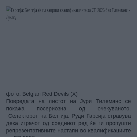
фото: Belgian Red Devils (X)
Повредата на листот на Јури Тилеманс се
покажa посериозна од очекуваното.
Селекторот на Белгија, Руди Гарсија стравува
дека играчот од средниот ред ќе ги пропушти
репрезентативните настапи во квалификациите