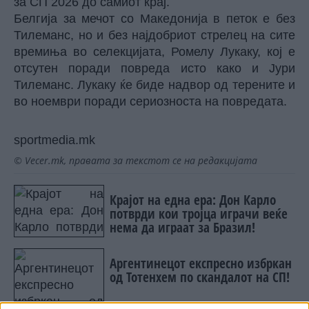
за СП 2026 до самиот крај.
Белгија за мечот со Македонија в петок е без
Тилеманс, но и без најдобриот стрелец на сите
времиња во селекцијата, Ромелу Лукаку, кој е
отсутен поради повреда исто како и Јури
Тилеманс. Лукаку ќе биде надвор од терените и
во ноември поради сериозноста на повредата.
sportmedia.mk
© Vecer.mk, правата за текстот се на редакцијата
Крајот на една ера: Дон Карло
потврди кои тројца играчи веќе
нема да играат за Бразил!
Аргентинецот експресно избркан
од Тотенхем по скандалот на СП!