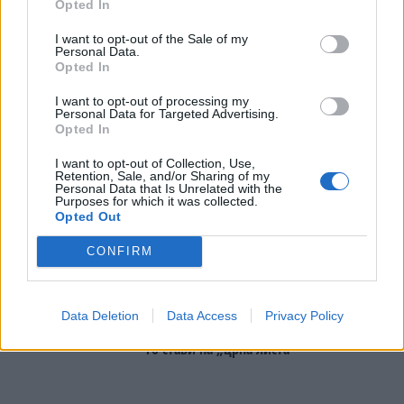
Opted In
КУЧЕ РАСПАРЧЕНО ОД
ШАРПЛАНИНЕЦ?!
I want to opt-out of the Sale of my
СУДСКАТА МАФИЈА РАБОТИ
Personal Data.
ВАКА - Судијата Вулнет Винца
Opted In
е пензиониран, три дена
откако му го врати пасошот
I want to opt-out of processing my
СКОКНА МИНИМАЛНИОТ
Personal Data for Targeted Advertising.
на бизнисменот Марковски
Opted In
ИЗНОС ЗА К-15: Еве колку
пари ќе ви легнат на сметка
I want to opt-out of Collection, Use,
годинава
Retention, Sale, and/or Sharing of my
ПРЕДУПРЕДЕНИ СЕ: „Бугарија
Personal Data that Is Unrelated with the
итно ја преиспитува својата
Purposes for which it was collected.
одлука“
Opted Out
МАКЕДОНИЈА ИМА СВЕТСКА
CONFIRM
ПИСТА: Огромниот Боинг 777
на индиската претседателка
на Меѓународниот Аеродром
Руи Коста е заглавен во
Скопје
Data Deletion
Data Access
Privacy Policy
кредити, Централната банка
го стави на „црна листа“