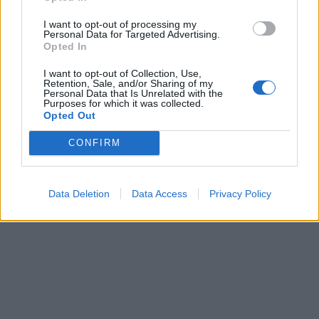
I want to opt-out of processing my
Ахмети кажа што го мачи:
Personal Data for Targeted Advertising.
СЛУШАМ, САКААТ ДА СЕ СУДИ
Opted In
ЗА ВОЕНИТЕ ЗЛОСТРОСТВА НА
УЧК...
I want to opt-out of Collection, Use,
ЕДВАЈ СЕ ОДГЛАВУВАМЕ ОД
Retention, Sale, and/or Sharing of my
Personal Data that Is Unrelated with the
ОБРАЗОВАНИЕТО НА МИЛА
Purposes for which it was collected.
ЦАРОСКА: Кондоми наместо
Opted Out
книги
ПРЕДУПРЕДЕНИ СЕ: „Бугарија
CONFIRM
итно ја преиспитува својата
одлука“
Data Deletion
Data Access
Privacy Policy