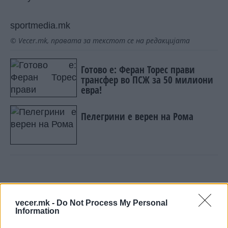
sportmedia.mk
© Vecer.mk, правата за текстот се на редакцијата
Готово е: Феран Торес прави
трансфер во ПСЖ за 50 милиони
евра!
Пелегрини е верен на Рома
НАЈЧИТАНИ ВО ПОСЛЕДНИ 7 ДЕНА
vecer.mk -
Do Not Process My Personal
Information
СЕ СПРЕМА МЕТЕОРОЛОШКИ
ХАОС ЗА ЗИМАТА 2026/2027