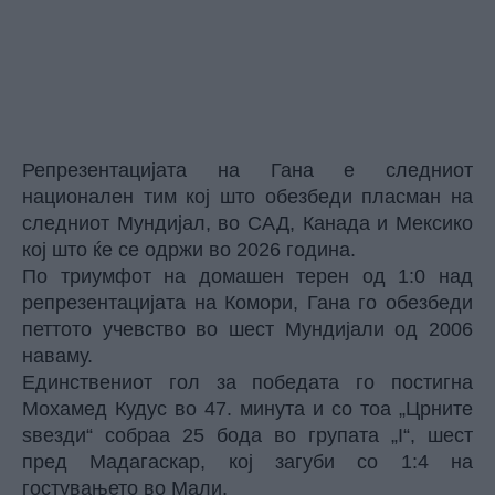
Репрезентацијата на Гана е следниот
национален тим кој што обезбеди пласман на
следниот Мундијал, во САД, Канада и Мексико
кој што ќе се одржи во 2026 година.
По триумфот на домашен терен од 1:0 над
репрезентацијата на Комори, Гана го обезбеди
петтото учевство во шест Мундијали од 2006
наваму.
Единствениот гол за победата го постигна
Мохамед Кудус во 47. минута и со тоа „Црните
ѕвезди“ собраа 25 бода во групата „I“, шест
пред Мадагаскар, кој загуби со 1:4 на
гостувањето во Мали.