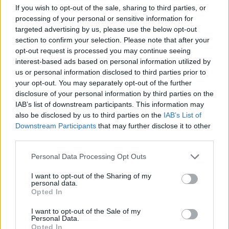
If you wish to opt-out of the sale, sharing to third parties, or
processing of your personal or sensitive information for
УЛЦИЊ Е АЛБАНСКИ, ЌЕ ГО
targeted advertising by us, please use the below opt-out
ОСЛОБОДИМЕ- Скандалозна
section to confirm your selection. Please note that after your
објава на вицепремиерот на
opt-out request is processed you may continue seeing
Црна Гора
interest-based ads based on personal information utilized by
ТЕМПЕРАТУРАТА ВО СРЕДА ЌЕ
us or personal information disclosed to third parties prior to
БИДЕ ЗА НА ЛЕКАР, а потоа...
your opt-out. You may separately opt-out of the further
disclosure of your personal information by third parties on the
ИСТОРИСКО ОБЕДИНУВАЊЕ НА
IAB’s list of downstream participants. This information may
МАКЕДОНЦИТЕ ВО СРБИЈА:
also be disclosed by us to third parties on the
IAB’s List of
ФОРМИРАН МАКЕДОНСКИОТ
Downstream Participants
that may further disclose it to other
НАЦИОНАЛЕН СОЈУЗ
third parties.
БУГАРИТЕ СО ШОКАНТНО
ОТКРИТИЕ по падот на Дунав,
Personal Data Processing Opt Outs
кренаа дронови да снимаат
ИЗГОРЕНИ АВТОМОБИЛИ,
I want to opt-out of the Sharing of my
personal data.
ЗАТВОРЕНИ ПЛАЖИ И УЛИЦИ
Opted In
ПРЕПОЛНИ СО ОТПАД -
Фнидек во хаос по
I want to opt-out of the Sale of my
Северна Кореја и Русија градат
мигрантскиот бран кон Сеута
Personal Data.
мистериозен мост
Opted In