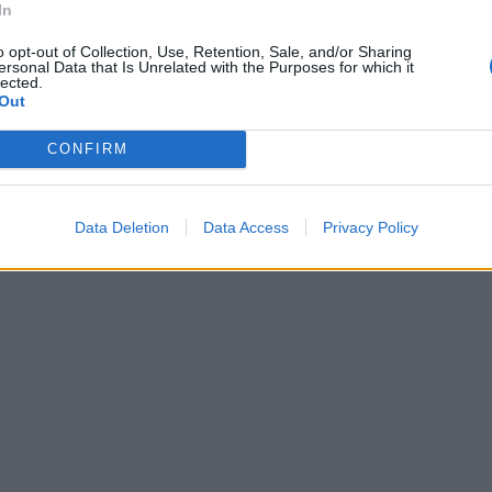
In
o opt-out of Collection, Use, Retention, Sale, and/or Sharing
ersonal Data that Is Unrelated with the Purposes for which it
lected.
Out
CONFIRM
Data Deletion
Data Access
Privacy Policy