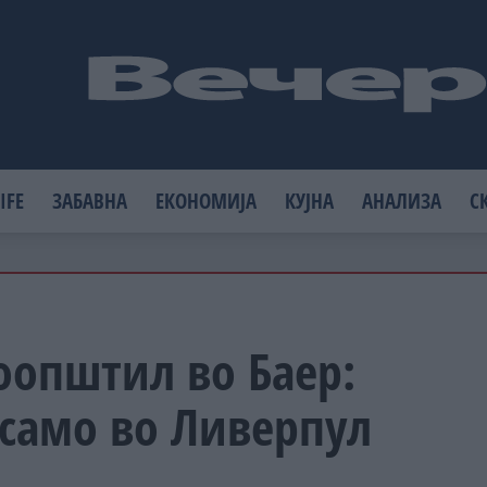
IFE
ЗАБАВНА
ЕКОНОМИЈА
КУЈНА
АНАЛИЗА
С
оопштил во Баер:
 само во Ливерпул