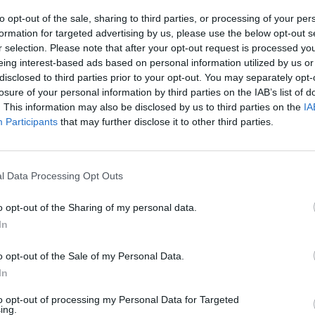
to opt-out of the sale, sharing to third parties, or processing of your per
formation for targeted advertising by us, please use the below opt-out s
r selection. Please note that after your opt-out request is processed y
eing interest-based ads based on personal information utilized by us or
говиот следен клуб летово заврши уште пред
disclosed to third parties prior to your opt-out. You may separately opt-
о моментов најдобриот германски играч се
losure of your personal information by third parties on the IAB’s list of
европскиот фудбал, сепак, тој многу рано ги
. This information may also be disclosed by us to third parties on the
IA
Participants
that may further disclose it to other third parties.
р Леверкузен ја бара за него, ќе мора да ја
ирз соопштил дека сака да замине. Тој лично
 а информацијата е потврдена и од сосема
l Data Processing Opt Outs
 Минхен, од каде што се огласија дека имаат
а да игра на „Енфилд“.
o opt-out of the Sharing of my personal data.
дилеми кои требаше да бидат тема летово, но
In
ои планираа со него да ги полнат страниците и
.
o opt-out of the Sale of my Personal Data.
In
to opt-out of processing my Personal Data for Targeted
ing.