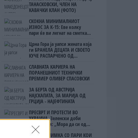
ТАНАСКОВСКИ, ЧЛЕН НА
КАВАЧКИ КЛАН (ФОТО)
СКОКНА МИНИМАЛНИОТ
ИЗНОС ЗА К-15: Еве колку
пари ќе ви легнат на сметка
годинава
Црна Гора ја уапси жената која
ги БРАНЕЛА ДЕЦАТА И СВОЕТО
КУЧЕ РАСПАРЧЕНО ОД
ШАРПЛАНИНЕЦ?!
СЛАВНАТА КАРИЕРА НА
ПОРАНЕШНИОТ ТЕХНИЧКИ
ПРЕМИЕР ОЛИВЕР СПАСОВСКИ
ЗА БЕРТА ОД АВСТРИЈА
НАЈСКАПАТА, ЗА МАРИЈА ОД
ГРЦИЈА - НАЈЕФТИНАТА
ПРЕСВРТ И ПРОТЕСТИ ВО
УКРАИНА, Зеленски доби
ултиматум: „Мора да си оди,
крајниот рок е петок!“
(Видео) СНИМКА СО ПАРИ КОИ