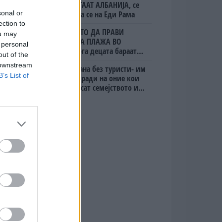
ЈА НАПУШТААТ АЛБАНИЈА, се
sonal or
тврди дека се на Еди Рама
ection to
(Видео) ШТО ДА ПРАВИ
ou may
БУГАРКА НА ПЛАЖА ВО
 personal
ГРЦИЈА, кога децата бараат
out of the
домашно месо
 downstream
Дубаи остана без туристи- им
B’s List of
даваат награди на оние кои
ќе го донесат семејството или
пријателите