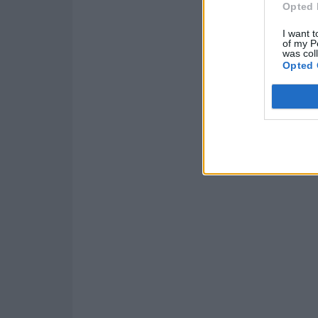
Opted 
I want t
of my P
was col
Opted 