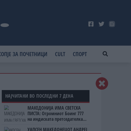
КОПЈЕ ЗА ПОЧЕТНИЦИ
CULT
СПОРТ
НАЈЧИТАНИ ВО ПОСЛЕДНИ 7 ДЕНА
МАКЕДОНИЈА ИМА СВЕТСКА
ПИСТА: Огромниот Боинг 777
на индиската претседателка
на Меѓународниот Аеродром
УАПСЕН МАКЕДОНЕЦОТ АНДРЕЈ
Скопје