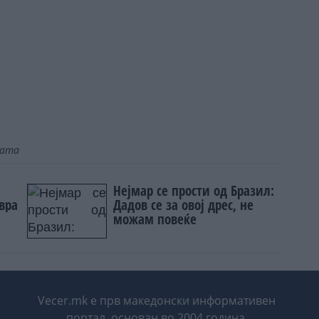
јата
Нејмар се прости од Бразил:
вра
Дадов се за овој дрес, не
можам повеќе
Vecer.mk е прв македонски информативен
портал, основан во 2004 година.