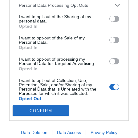
УКРАИНА, Зеленски доби
Personal Data Processing Opt Outs
ултиматум: „Мора да си оди,
крајниот рок е петок!“
I want to opt-out of the Sharing of my
СКОКНА МИНИМАЛНИОТ
personal data.
ИЗНОС ЗА К-15: Еве колку
Opted In
пари ќе ви легнат на сметка
годинава
I want to opt-out of the Sale of my
Израел гради ѕид долг повеќе
Personal Data.
Opted In
од 23 километри и ја дели
Газа на два дела
I want to opt-out of processing my
Personal Data for Targeted Advertising.
Црна Гора ја уапси жената која
Opted In
ги БРАНЕЛА ДЕЦАТА И СВОЕТО
КУЧЕ РАСПАРЧЕНО ОД
I want to opt-out of Collection, Use,
ШАРПЛАНИНЕЦ?!
Retention, Sale, and/or Sharing of my
ЗА БЕРТА ОД АВСТРИЈА
Personal Data that Is Unrelated with the
Purposes for which it was collected.
НАЈСКАПАТА, ЗА МАРИЈА ОД
Opted Out
ГРЦИЈА - НАЈЕФТИНАТА
СЛАВНАТА КАРИЕРА НА
CONFIRM
ПОРАНЕШНИОТ ТЕХНИЧКИ
ПРЕМИЕР ОЛИВЕР СПАСОВСКИ
Data Deletion
Data Access
Privacy Policy
(Видео) ШТО ДА ПРАВИ