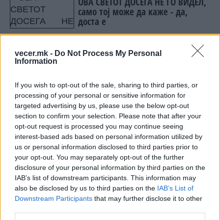
ОВА СВЕТОТ ДОСЕГА НЕ ГО ВИДЕЛ,
само тој може да каже - да,
доста е
Италија има голем список, еден
vecer.mk -
Do Not Process My Personal
куп имиња се опција по
Information
фијаското со Пирло
If you wish to opt-out of the sale, sharing to third parties, or
processing of your personal or sensitive information for
targeted advertising by us, please use the below opt-out
section to confirm your selection. Please note that after your
НАЈЧИТАНИ ВО ПОСЛЕДНИ 7 ДЕНА
opt-out request is processed you may continue seeing
interest-based ads based on personal information utilized by
МАКЕДОНИЈА ИМА СВЕТСКА
us or personal information disclosed to third parties prior to
ПИСТА: Огромниот Боинг 777
your opt-out. You may separately opt-out of the further
на индиската претседателка
disclosure of your personal information by third parties on the
на Меѓународниот Аеродром
IAB’s list of downstream participants. This information may
Халанд донесе одлука за
Скопје
својата иднина
also be disclosed by us to third parties on the
IAB’s List of
Downstream Participants
that may further disclose it to other
third parties.
ПРЕСВРТ И ПРОТЕСТИ ВО