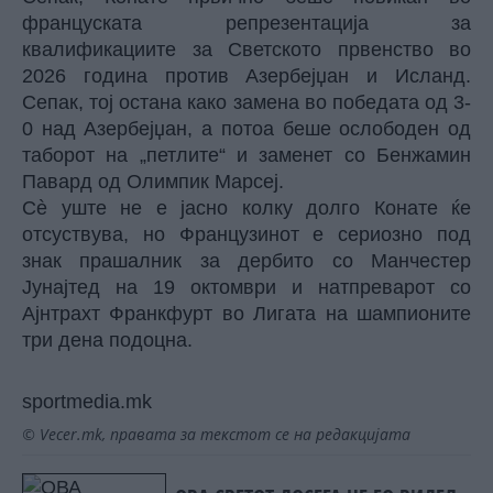
француската репрезентација за
квалификациите за Светското првенство во
2026 година против Азербејџан и Исланд.
Сепак, тој остана како замена во победата од 3-
0 над Азербејџан, а потоа беше ослободен од
таборот на „петлите“ и заменет со Бенжамин
Павард од Олимпик Марсеј.
Сè уште не е јасно колку долго Конате ќе
отсуствува, но Французинот е сериозно под
знак прашалник за дербито со Манчестер
Јунајтед на 19 октомври и натпреварот со
Ајнтрахт Франкфурт во Лигата на шампионите
три дена подоцна.
sportmedia.mk
© Vecer.mk, правата за текстот се на редакцијата