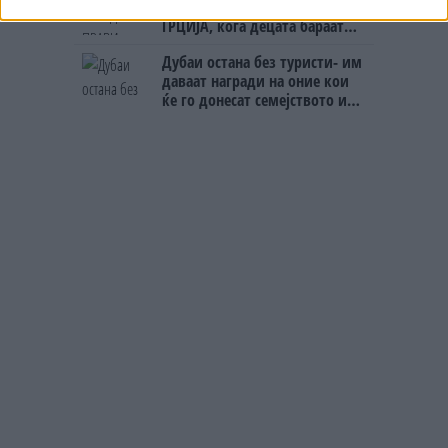
БУГАРКА НА ПЛАЖА ВО
ГРЦИЈА, кога децата бараат
домашно месо
Дубаи остана без туристи- им
даваат награди на оние кои
ќе го донесат семејството или
пријателите