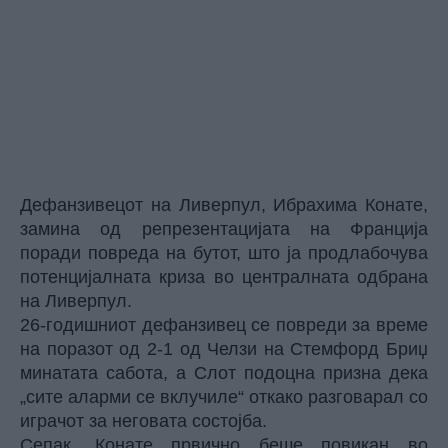
Дефанзивецот на Ливерпул, Ибрахима Конате,
замина од репрезентацијата на Франција
поради повреда на бутот, што ја продлабочува
потенцијалната криза во централната одбрана
на Ливерпул.
26-годишниот дефанзивец се повреди за време
на поразот од 2-1 од Челзи на Стемфорд Бриџ
минатата сабота, а Слот подоцна призна дека
„сите аларми се вклучиле“ откако разговарал со
играчот за неговата состојба.
Сепак, Конате првично беше повикан во