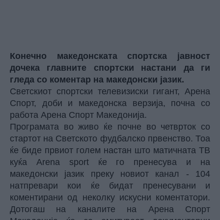
Конечно македонската спортска јавност
дочека главните спортски настани да ги
гледа со коментар на македонски јазик.
Светскиот спортски телевизиски гигант, Арена
Спорт, доби и македонска верзија, почна со
работа Арена Спорт Македонија.
Програмата во живо ќе почне во четврток со
стартот на Светското фудбалско првенство. Тоа
ќе биде првиот голем настан што матичната ТВ
куќа Arena sport ќе го пренесува и на
македонски јазик преку новиот канал - 104
натпревари кои ќе бидат пренесувани и
коментирани од неколку искусни коментатори.
Дотогаш на каналите на Арена Спорт