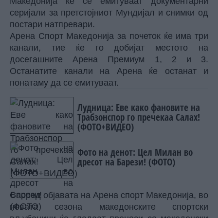
Македонија ќе се емитуваат документарни
серијали за претстојниот Мундијал и снимки од
постари натпревари.
Арена Спорт Македонија за почеток ќе има три
канали, тие ќе го добијат местото на
досегашните Арена Премиум 1, 2 и 3.
Останатите канали на Арена ќе останат и
понатаму да се емитуваат.
Лудница: Еве како фановите на
Трабзонспор го пречекаа Салах!
(ФОТО+ВИДЕО)
Фото на денот: Цел Милан во
дресот на Барези! (ФОТО)
Според објавата на Арена спорт Македонија, во
новата сезона македонските спортски