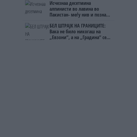
Исчезнаа десетмина
ништо, освен за кеш
алпинисти во лавина во
Пакистан- меѓу нив и познат
Непалец
БЕЛ ШТРАЈК НА ГРАНИЦИТЕ:
Вака не било никогаш на
„Евзони“, а на „Градина“ се
чека и пет часа