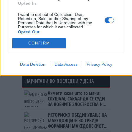
Opted In
ИЏЕ СО НОВ ПРЕДИЗВИК – ПРВ
МАКЕДОНСКИ ВОЗАЧ КОЈ ЌЕ
I want to opt-out of Collection, Use,
НАСТАПИ СО ПРОТОТИП БОЛИД
Retention, Sale, and/or Sharing of my
Personal Data that Is Unrelated with the
Purposes for which it was collected.
Opted Out
Њукасл го официјализираше
новиот тренер и ги шокира сите!
CONFIRM
(ФОТО)
Data Deletion
Data Access
Privacy Policy
НАЈЧИТАНИ ВО ПОСЛЕДНИ 7 ДЕНА
Ахмети кажа што го мачи:
СЛУШАМ, САКААТ ДА СЕ СУДИ
ЗА ВОЕНИТЕ ЗЛОСТРОСТВА НА
УЧК...
ИСТОРИСКО ОБЕДИНУВАЊЕ НА
МАКЕДОНЦИТЕ ВО СРБИЈА:
ФОРМИРАН МАКЕДОНСКИОТ
НАЦИОНАЛЕН СОЈУЗ