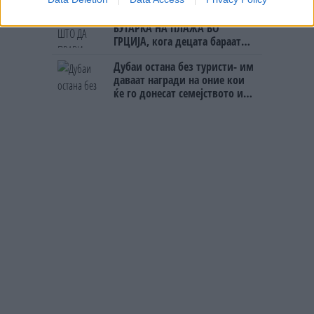
(Видео) ШТО ДА ПРАВИ
БУГАРКА НА ПЛАЖА ВО
ГРЦИЈА, кога децата бараат
домашно месо
Дубаи остана без туристи- им
даваат награди на оние кои
ќе го донесат семејството или
пријателите