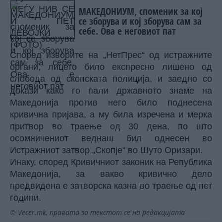
МАКЕДОНИУМ, споменик за кој
се зборува и кој зборува сам за
себе. Ова е неговиот пат
Според изворите на „НетПрес“ од истражните
органи, лицето било експресно лишено од
слобода од скопската полиција, и заедно со
докази како го пали државното знаме на
Македонија против него било поднесена
кривична пријава, а му била изречена и мерка
притвор во траење од 30 дена, по што
осомничениот веднаш бил однесен во
Истражниот затвор „Скопје“ во Шуто Оризари.
Инаку, според Кривичниот законик на Република
Македонија, за вакво кривично дело
предвидена е затворска казна во траење од пет
години.
© Vecer.mk, правата за текстот се на редакцијата