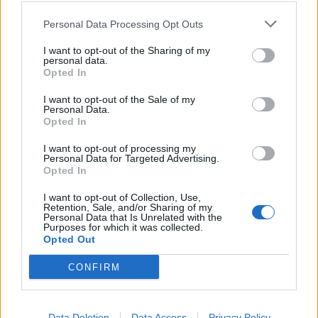
ПРЕСВРТ И ПРОТЕСТИ ВО
Personal Data Processing Opt Outs
УКРАИНА, Зеленски доби
ултиматум: „Мора да си оди,
I want to opt-out of the Sharing of my
крајниот рок е петок!“
personal data.
СКОКНА МИНИМАЛНИОТ
Opted In
ИЗНОС ЗА К-15: Еве колку
пари ќе ви легнат на сметка
I want to opt-out of the Sale of my
годинава
Personal Data.
Израел гради ѕид долг повеќе
Opted In
од 23 километри и ја дели
Газа на два дела
I want to opt-out of processing my
Personal Data for Targeted Advertising.
Opted In
Црна Гора ја уапси жената која
ги БРАНЕЛА ДЕЦАТА И СВОЕТО
I want to opt-out of Collection, Use,
КУЧЕ РАСПАРЧЕНО ОД
Retention, Sale, and/or Sharing of my
ШАРПЛАНИНЕЦ?!
Personal Data that Is Unrelated with the
ЗА БЕРТА ОД АВСТРИЈА
Purposes for which it was collected.
Opted Out
НАЈСКАПАТА, ЗА МАРИЈА ОД
ГРЦИЈА - НАЈЕФТИНАТА
CONFIRM
СЛАВНАТА КАРИЕРА НА
ПОРАНЕШНИОТ ТЕХНИЧКИ
ПРЕМИЕР ОЛИВЕР СПАСОВСКИ
Data Deletion
Data Access
Privacy Policy