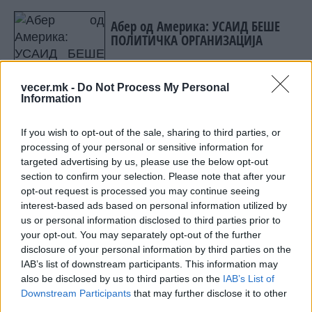
Абер од Америка: УСАИД БЕШЕ
ПОЛИТИЧКА ОРГАНИЗАЦИЈА
ПОВТОРНО СЕ ПОЛНИ ВОДА ВО
vecer.mk -
Do Not Process My Personal
Information
ДОЈРАНСКО ЕЗЕРО, владата не
дозволи нова еколошка криза
If you wish to opt-out of the sale, sharing to third parties, or
processing of your personal or sensitive information for
targeted advertising by us, please use the below opt-out
section to confirm your selection. Please note that after your
opt-out request is processed you may continue seeing
НАЈЧИТАНИ ВО ПОСЛЕДНИ 7 ДЕНА
interest-based ads based on personal information utilized by
us or personal information disclosed to third parties prior to
МАКЕДОНИЈА ИМА СВЕТСКА
your opt-out. You may separately opt-out of the further
ПИСТА: Огромниот Боинг 777
disclosure of your personal information by third parties on the
на индиската претседателка
IAB’s list of downstream participants. This information may
на Меѓународниот Аеродром
Халанд донесе одлука за
Скопје
also be disclosed by us to third parties on the
IAB’s List of
својата иднина
Downstream Participants
that may further disclose it to other
third parties.