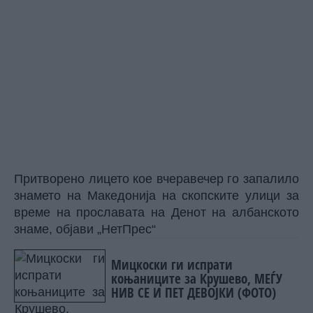
Притворено лицето кое вчеравечер го запалило
знамето на Македонија на скопските улици за
време на прославата на Денот на албанското
знаме, објави
„НетПрес“
Мицкоски ги испрати
коњаниците за Крушево, МЕЃУ
НИВ СЕ И ПЕТ ДЕВОЈКИ (ФОТО)