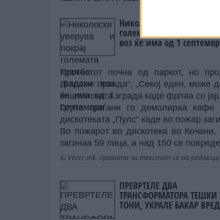
Николоски уверува и пок
големата кражба градски
воз ќе има од 1 септемв
Протестот почна од паркот, но пр
„Бараме правда“, „Секој еден, може д
општинската зграда каде фрлаа со јај
Група граѓани го демолираа кафе б
дискотеката „Пулс“ каде во пожар заг
Во пожарот во дискотека во Кочани
загинаа 59 лица, а над 150 се повреде
© Vecer.mk, правата за текстот се на редакци
ПРЕВРТЕЛЕ ДВА
ТРАНСФОРМАТОРА ТЕШКИ 
ТОНИ, УКРАЛЕ БАКАР ВРЕ
5 МИЛИОНИ ЕВРА