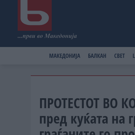
МАКЕДОНИЈА
БАЛКАН
СВЕТ
L
ПРОТЕСТОТ ВО 
пред куќата на 
граѓаните го пр