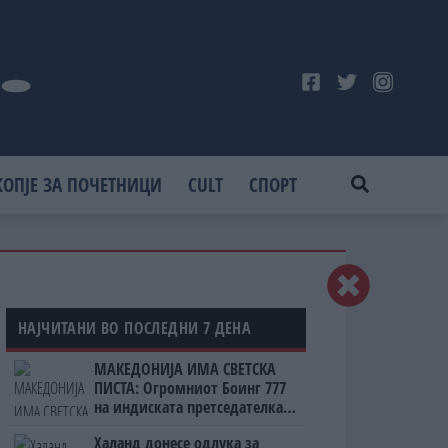
КОПЈЕ ЗА ПОЧЕТНИЦИ
CULT
СПОРТ
НАЈЧИТАНИ ВО ПОСЛЕДНИ 7 ДЕНА
МАКЕДОНИЈА ИМА СВЕТСКА
ПИСТА: Огромниот Боинг 777
на индиската претседателка
на Меѓународниот Аеродром
Халанд донесе одлука за
Скопје