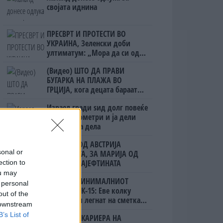
својата иднина
ПРЕСВРТ И ПРОТЕСТИ ВО
УКРАИНА, Зеленски доби
ултиматум: „Мора да си оди,
крајниот рок е петок!“
(Видео) ШТО ДА ПРАВИ
БУГАРКА НА ПЛАЖА ВО
ГРЦИЈА, кога децата бараат
домашно месо
Израел гради ѕид долг повеќе
од 23 километри и ја дели
Газа на два дела
ЗА БЕРТА ОД АВСТРИЈА
sonal or
НАЈСКАПАТА, ЗА МАРИЈА ОД
ГРЦИЈА - НАЈЕФТИНАТА
ection to
ou may
СКОКНА МИНИМАЛНИОТ
 personal
ИЗНОС ЗА К-15: Еве колку
out of the
пари ќе ви легнат на сметка
 downstream
годинава
B’s List of
СЛАВНАТА КАРИЕРА НА