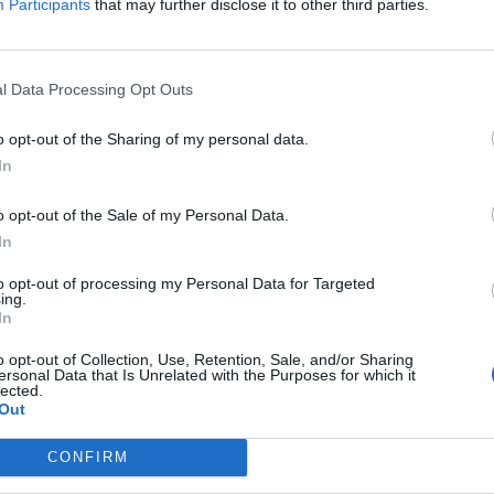
Participants
that may further disclose it to other third parties.
l Data Processing Opt Outs
o opt-out of the Sharing of my personal data.
In
o opt-out of the Sale of my Personal Data.
In
и од пред Јавното обвинителство и Основниот
to opt-out of processing my Personal Data for Targeted
ing.
на градоначалникот во оставка Љупчо Папазов.
In
арго експрес, компанија за која сопственикот
а Кочани.
o opt-out of Collection, Use, Retention, Sale, and/or Sharing
ersonal Data that Is Unrelated with the Purposes for which it
 кордонот полицајци пред домот на Папазов,
lected.
ше граѓана со јајца и со камења.
Out
аните, меѓу кои и многу млади лица, побараа
CONFIRM
бија во пожарот и виновниците да ги добијат