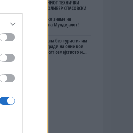
ПОРАНЕШНИОТ ТЕХНИЧКИ
ПРЕМИЕР ОЛИВЕР СПАСОВСКИ
Македонско знаме на
финалето на Мундијалот!
Дубаи остана без туристи- им
даваат награди на оние кои
ќе го донесат семејството или
пријателите