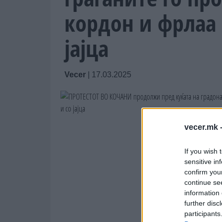
кордон и фрлаа 
јајца
Vecer
|
17.03.2025
vecer.mk 
If you wish 
sensitive in
confirm you
continue se
information 
further disc
participants