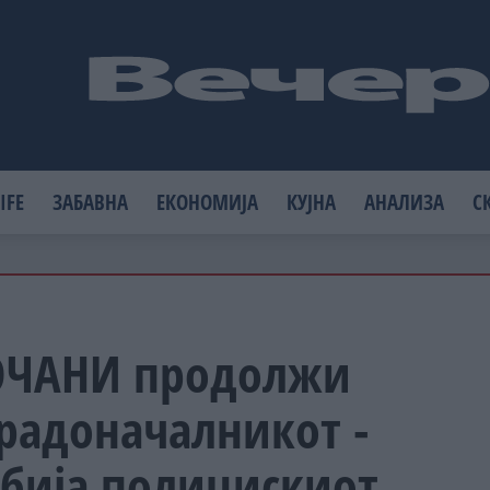
IFE
ЗАБАВНА
ЕКОНОМИЈА
КУЈНА
АНАЛИЗА
С
КОЧАНИ продолжи
градоначалникот -
обија полицискиот