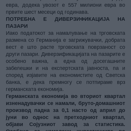
евра, додека увозот е 557 милиони евра во
првите шест месеци од годинава.
ПОТРЕБНА Е ДИВЕРЗИФИКАЦИЈА НА
ПАЗАРИ
Иако податокот за намалување на трговската
размена со Германија е загрижувачки, добрата
вест е што расте трговската поврзаност со
други пазари. Диверзификацијата на пазарите е
особено важна, а една од досегашните
забелешки и на експертската јавноста, па и
според изјавите на економистите од Светска
банка, е дека премногу се потпираме врз
германската економија.
Германската економија во вториот квартал
изненадувачки се намали, бруто-домашниот
производ падна за 0,1 насто од април до
јуни во однос на претходниот квартал,
објави Сојузниот завод за статистика.