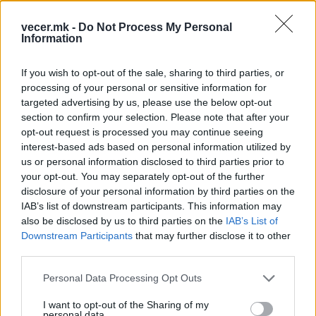
Грција, Бугарија, Унгарија и Полска, кои се на
vecer.mk -
Do Not Process My Personal
листата на земји со кои имаме најголем обем на
Information
размена, што ја објавија статистичарите.
If you wish to opt-out of the sale, sharing to third parties, or
processing of your personal or sensitive information for
targeted advertising by us, please use the below opt-out
section to confirm your selection. Please note that after your
opt-out request is processed you may continue seeing
interest-based ads based on personal information utilized by
us or personal information disclosed to third parties prior to
Од оваа економска категорија, најголема ставка
your opt-out. You may separately opt-out of the further
е Индустриски набавки ‒ преработени. Во
disclosure of your personal information by third parties on the
првите шест месеци од годинава вкупниот
IAB’s list of downstream participants. This information may
нивен увоз изнесувал 2,4 милијарди евра, а
also be disclosed by us to third parties on the
IAB’s List of
Downstream Participants
that may further disclose it to other
извозот изнесувал 1,6 милијарди.
third parties.
За широка потрошувачка, за шест месеци се
извезле производи за 745,3 милиони евра, а
Personal Data Processing Opt Outs
увозот е 1,1 милијарди евра.
Во однос на храната имаме суфицит кај
I want to opt-out of the Sharing of my
personal data.