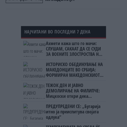
НАЈЧИТАНИ ВО ПОСЛЕДНИ 7 ДЕНА
Ахмети кажа што го мачи:
СЛУШАМ, САКААТ ДА СЕ СУДИ
ЗА ВОЕНИТЕ ЗЛОСТРОСТВА НА
УЧК...
ИСТОРИСКО ОБЕДИНУВАЊЕ НА
МАКЕДОНЦИТЕ ВО СРБИЈА:
ФОРМИРАН МАКЕДОНСКИОТ
НАЦИОНАЛЕН СОЈУЗ
ТЕЖОК ДЕН И ЈАВНО
ДЕМОЛИРАЊЕ НА ФИЛИПЧЕ:
Мицкоски откри дека
човекот појма нема од
ПРЕДУПРЕДЕНИ СЕ: „Бугарија
ништо, освен за кеш
итно ја преиспитува својата
одлука“