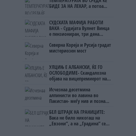
ТЕМПЕРАТУРАТА ВО СРЕДА ЌЕ
БИДЕ ЗА НА ЛЕКАР, а потоа...
СУДСКАТА МАФИЈА РАБОТИ
ВАКА - Судијата Вулнет Винца
е пензиониран, три дена
откако му го врати пасошот
Северна Кореја и Русија градат
на бизнисменот Марковски
мистериозен мост
УЛЦИЊ Е АЛБАНСКИ, ЌЕ ГО
ОСЛОБОДИМЕ- Скандалозна
објава на вицепремиерот на
Црна Гора
Исчезнаа десетмина
алпинисти во лавина во
Пакистан- меѓу нив и познат
Непалец
БЕЛ ШТРАЈК НА ГРАНИЦИТЕ:
Вака не било никогаш на
„Евзони“, а на „Градина“ се
чека и пет часа