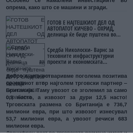
Особено се намалени инвестициите во
опрема, како што се машини и згради.
ГОТОВ Е НАЈТЕШКИОТ ДЕЛ ОД
АВТОПАТОТ КИЧЕВО - ОХРИД,
делница ќе биде пуштена во
следните месеци
Средба Николоски- Варнс за
тековните инфраструктурни
проекти и економската
соработка
Добро е што остваривме поголема позитива
со нашиот втор најголем трговски партнер ‒
Британија. Таму увозот се зголемил за само
0,9 насто, а извозот за дури 12,5 насто!
Трговската размена со Британија е 736,7
милиони евра, при што извозот изнесувал
53,7 милиони евра, а увозот речиси 683
милиони евра.
Двоцифрен раст во трговската размена имаат и