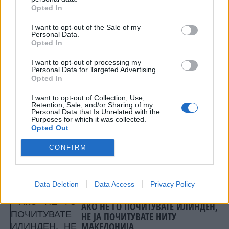
примарните производи. Сме извезле за 87,7
Opted In
милиони евра, а сме увезле за 85,3 милиони
I want to opt-out of the Sale of my
евра. Но, кај преработките во прехранбената
Personal Data.
индустрија, увозот изнесувал 421,8 милиони
Opted In
евра, а извозот 238,9 милиони евра.
I want to opt-out of processing my
Основната економска категорија Капитални
Personal Data for Targeted Advertising.
производи учествувала со 11,5 насто во
Opted In
вкупниот износ и изнесува 465,4 милиони евра.
I want to opt-out of Collection, Use,
Увозот учествува со 10,5 насто и е 598 милиони
Retention, Sale, and/or Sharing of my
Personal Data that Is Unrelated with the
евра.
Purposes for which it was collected.
Opted Out
© Vecer.mk, правата за текстот се на редакцијата
CONFIRM
СЕКОГАШ СМЕ СПРЕМНИ ЗА
ИЗБОРИ, би сакале и
најверојатно ќе одиме на
Data Deletion
Data Access
Privacy Policy
редовни
АКО НЕ ГО ПОЧИТУВАТЕ ИЛИНДЕН,
НЕ ЈА ПОЧИТУВАТЕ НИТУ
МАКЕДОНИЈА