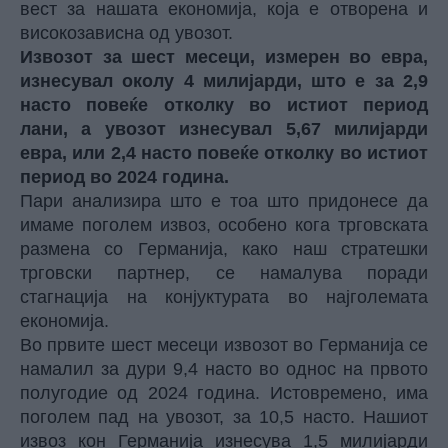
вест за нашата економија, која е отворена и
високозависна од увозот.
Извозот за шест месеци, измерен во евра,
изнесувал околу 4 милијарди, што е за 2,9
насто повеќе отколку во истиот период
лани, а увозот изнесувал 5,67 милијарди
евра, или 2,4 насто повеќе отколку во истиот
период во 2024 година.
Пари
анализира што е тоа што придонесе да
имаме поголем извоз, особено кога трговската
размена со Германија, како наш стратешки
трговски партнер, се намалува поради
стагнација на конјуктурата во најголемата
економија.
Во првите шест месеци извозот во Германија се
намалил за дури 9,4 насто во однос на првото
полугодие од 2024 година. Истовремено, има
поголем пад на увозот, за 10,5 насто. Нашиот
извоз кон Германија изнесува 1,5 милијарди