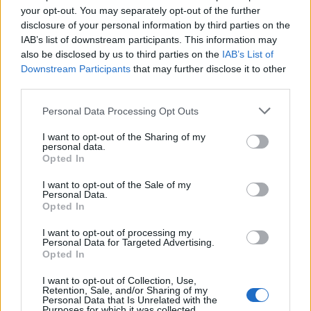
неселективна и одлучна борба против сите
your opt-out. You may separately opt-out of the further
видови на криминал, истакна Александар Јанев
disclosure of your personal information by third parties on the
IAB’s list of downstream participants. This information may
во Тетово.
also be disclosed by us to third parties on the
IAB’s List of
На градскиот плоштад во Тетово во
Downstream Participants
that may further disclose it to other
организација на Бирото за јавна безбедност
third parties.
денес се одржи караванот „До вас, за вас“ со
цел едукативни интерактивни активности за
Personal Data Processing Opt Outs
граѓаните на тема превенција на криминалот во
I want to opt-out of the Sharing of my
државата, како и грижа на заедницата. (МИА)
personal data.
Opted In
© Vecer.mk, правата за текстот се на редакцијата
I want to opt-out of the Sale of my
Personal Data.
15- ГОДИШНИК ВОЗЕЛ КАМИОН
Opted In
СРЕДЕ НОЌ ВО СКОПЈЕ, ДО НЕГО
БИЛ ТАТКО МУ- Детето
I want to opt-out of processing my
приведено, следува пријава
Personal Data for Targeted Advertising.
Opted In
ДОКТОР ИМ „ИЗМИСЛИЛ“
ПОВРЕДИ НА ПЕТМИНА
I want to opt-out of Collection, Use,
ИЗМАМНИЦИ ВО НЕПОСТОЕЧКА
Retention, Sale, and/or Sharing of my
Personal Data that Is Unrelated with the
СООБРАЌАЈКА
Purposes for which it was collected.