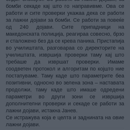
бомби секаде кај што го направивме. Ова се
работи и сите проверки укажаа дека се работи
за лажни дојави за бомби. Се работи за повеќе
од 240 дојави. Сите припадници на
македонската полиција, реагираа совесно, брзо
и сталожено без да се крева паника. Пристапија
во училиштата, разговараа со директорите на
училиштата, извршија проверки таму кај што
требаше да извршат проверки. Имаме
соодветен протокол и алгоритам по којшто ние
постапуваме. Таму каде што параметрите беа
позитивни, односно во зелена зона – наставата
продолжи, таму каде што имаше одредени
параметри во други зони се извршија
дополнителни проверки и секаде се работи за
лажни дојави, истакна Јанев.
Се истражува која е целта и заднината на овие
лажни дојави.