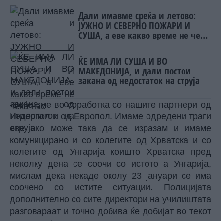
Дали имавме среќа и летово:
ЈУЖНО И СЕВEРНО ПОЖАРИ И
СУША, а еве какво време не чека
нас
ЌЕ ИМА ЛИ СУША И ВО
МАКЕДОНИЈА, и дали постои
закана од недостаток на струја
-Веќе сме во соработка со нашите партнери од
Интерпол и од Европол. Имаме одредени траги
еве ако може така да се изразам и имаме
комуницирано и со колегите од Хрватска и со
колегите од Унгарија коишто Хрватска пред
неколку дена се соочи со истото а Унгарија,
мислам дека некаде околу 23 јануари се има
соочено со истите ситуации. Полицијата
дополнително со сите директори на училиштата
разговараат и точно добива ќе добијат во текот