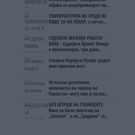
објава на вицепремиерот на
Црна Гора
ТЕМПЕРАТУРАТА ВО СРЕДА ЌЕ
БИДЕ ЗА НА ЛЕКАР, а потоа...
СУДСКАТА МАФИЈА РАБОТИ
ВАКА - Судијата Вулнет Винца
е пензиониран, три дена
откако му го врати пасошот
Северна Кореја и Русија градат
на бизнисменот Марковски
мистериозен мост
Исчезнаа десетмина
алпинисти во лавина во
Пакистан- меѓу нив и познат
Непалец
БЕЛ ШТРАЈК НА ГРАНИЦИТЕ:
Вака не било никогаш на
„Евзони“, а на „Градина“ се
чека и пет часа