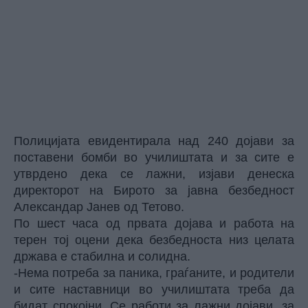
Полицијата евидентирала над 240 дојави за
поставени бомби во училиштата и за сите е
утврдено дека се лажни, изјави денеска
директорот на Бирото за јавна безбедност
Александар Јанев од Тетово.
По шест часа од првата дојава и работа на
терен тој оцени дека безбедноста низ целата
држава е стабилна и солидна.
-Нема потреба за паника, граѓаните, и родители
и сите наставници во училиштата треба да
бидат спокојни. Се работи за лажни дојави, за