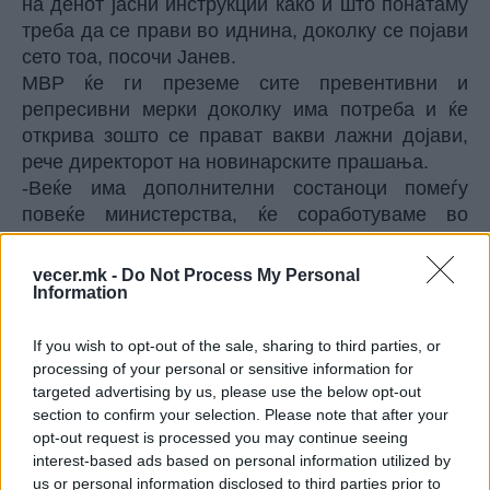
на денот јасни инструкции како и што понатаму
треба да се прави во иднина, доколку се појави
сето тоа, посочи Јанев.
МВР ќе ги преземе сите превентивни и
репресивни мерки доколку има потреба и ќе
открива зошто се прават вакви лажни дојави,
рече директорот на новинарските прашања.
-Веќе има дополнителни состаноци помеѓу
повеќе министерства, ќе соработуваме во
иднина како што треба, задоволен сум дека
немаше паника. Секогаш има на некого на
vecer.mk -
Do Not Process My Personal
којшто не му одговара да бидеме стабилни и
Information
безбедни, односно преку едни вакви хибридни
или симулација на одредени напади или дојави
If you wish to opt-out of the sale, sharing to third parties, or
processing of your personal or sensitive information for
за да може да направат или да го
targeted advertising by us, please use the below opt-out
дефокусираат безбедносниот систем во
section to confirm your selection. Please note that after your
државата. Македонската полиција, сите
opt-out request is processed you may continue seeing
агенции за спроведување на законот во
interest-based ads based on personal information utilized by
изминатите месеци покажаа јасна и
us or personal information disclosed to third parties prior to