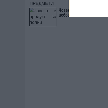
Човекот е продукт со по
џебови камења