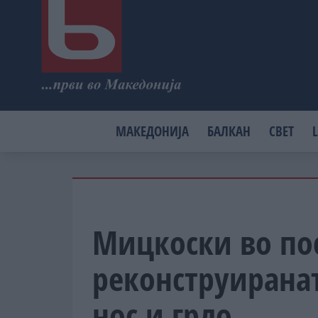
МАКЕДОНИЈА
БАЛКАН
СВЕТ
L
Мицкоски во пос
реконструиранат
нос и грло