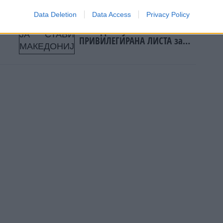
Data Deletion
Data Access
Privacy Policy
лни
ГРЦИЈА ЈА СТАВИ
МАКЕДОНИЈА НА
ПРИВИЛЕГИРАНА ЛИСТА за
даноци заедно со други 40
држави