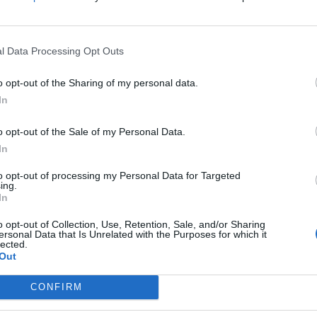
l Data Processing Opt Outs
o opt-out of the Sharing of my personal data.
In
а ќе ја посети Kлиниката за уво, нос и грло
o opt-out of the Sale of my Personal Data.
In
ТО
Филипче доби “ПРЕМА
БРАДУ И БРИЧ“... После 500
to opt-out of processing my Personal Data for Targeted
говори на омраза против
ing.
In
Србите, само годинава
o opt-out of Collection, Use, Retention, Sale, and/or Sharing
а на клиниката.
ersonal Data that Is Unrelated with the Purposes for which it
lected.
ки заедно со министерот за здравство, Азир
Out
моција на нова медицинска опрема при
 и грло.
CONFIRM
јата