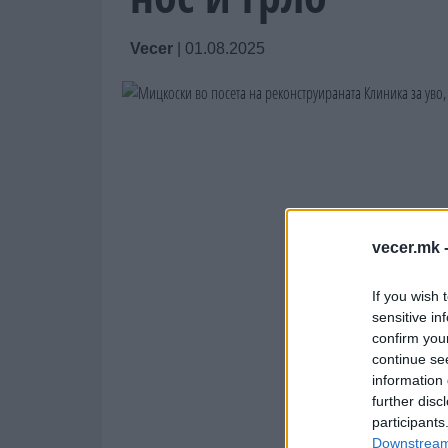
Vecer
|
01.08.2025
vecer.mk 
If you wish 
sensitive in
confirm you
continue se
information 
further disc
participants
Downstream 