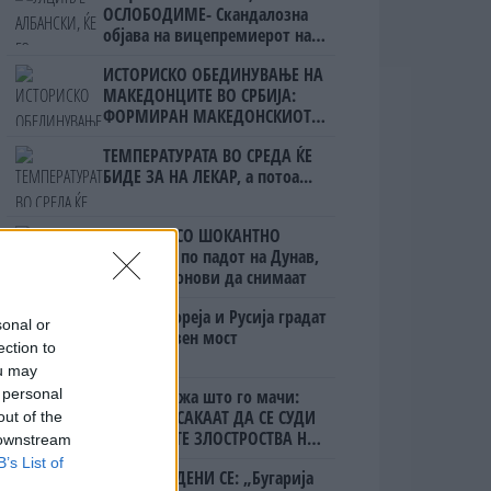
ОСЛОБОДИМЕ- Скандалозна
објава на вицепремиерот на
Црна Гора
ИСТОРИСКО ОБЕДИНУВАЊЕ НА
МАКЕДОНЦИТЕ ВО СРБИЈА:
ФОРМИРАН МАКЕДОНСКИОТ
НАЦИОНАЛЕН СОЈУЗ
ТЕМПЕРАТУРАТА ВО СРЕДА ЌЕ
БИДЕ ЗА НА ЛЕКАР, а потоа...
БУГАРИТЕ СО ШОКАНТНО
ОТКРИТИЕ по падот на Дунав,
кренаа дронови да снимаат
Северна Кореја и Русија градат
sonal or
мистериозен мост
ection to
ou may
 personal
Ахмети кажа што го мачи:
СЛУШАМ, САКААТ ДА СЕ СУДИ
out of the
ЗА ВОЕНИТЕ ЗЛОСТРОСТВА НА
 downstream
УЧК...
B’s List of
ПРЕДУПРЕДЕНИ СЕ: „Бугарија