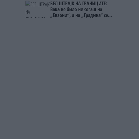
БЕЛ ШТРАЈК НА ГРАНИЦИТЕ:
Вака не било никогаш на
„Евзони“, а на „Градина“ се
чека и пет часа