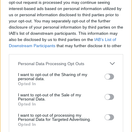
opt-out request is processed you may continue seeing
ОСТАНУВААТ БЕЗ ЗАЛИХИ
interest-based ads based on personal information utilized by
Топлотниот бран пристигнува и
us or personal information disclosed to third parties prior to
во Москва
your opt-out. You may separately opt-out of the further
disclosure of your personal information by third parties on the
IAB’s list of downstream participants. This information may
also be disclosed by us to third parties on the
IAB’s List of
Downstream Participants
that may further disclose it to other
third parties.
НАЈЧИТАНИ ВО ПОСЛЕДНИ 7 ДЕНА
Personal Data Processing Opt Outs
Ахмети кажа што го мачи:
I want to opt-out of the Sharing of my
СЛУШАМ, САКААТ ДА СЕ СУДИ
personal data.
ЗА ВОЕНИТЕ ЗЛОСТРОСТВА НА
Opted In
УЧК...
ИСТОРИСКО ОБЕДИНУВАЊЕ НА
I want to opt-out of the Sale of my
МАКЕДОНЦИТЕ ВО СРБИЈА:
Personal Data.
ФОРМИРАН МАКЕДОНСКИОТ
Opted In
НАЦИОНАЛЕН СОЈУЗ
УЛЦИЊ Е АЛБАНСКИ, ЌЕ ГО
I want to opt-out of processing my
Personal Data for Targeted Advertising.
ОСЛОБОДИМЕ- Скандалозна
Opted In
објава на вицепремиерот на