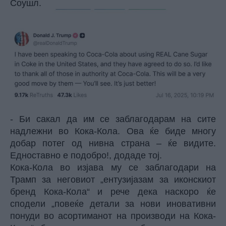
Соушл.
- Би сакал да им се заблагодарам на сите
надлежни во Кока-Кола. Ова ќе биде многу
добар потег од нивна страна – ќе видите.
Едноставно е подобро!, додаде тој.
Кока-Кола во изјава му се заблагодари на
Трамп за неговиот „ентузијазам за иконскиот
бренд Кока-Кола“ и рече дека наскоро ќе
сподели „повеќе детали за нови иновативни
понуди во асортиманот на производи на Кока-