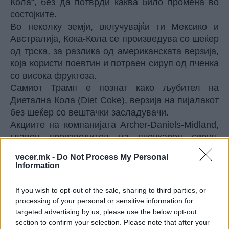
Кола“, без да потврди каква било промена во
состојките.
Во неколку земји, вклучувајќи ги Мексико и
Австралија, Кока-Кола се произведува со шеќер
од трска, за разлика од американската верзија,
која користи поевтин и потраен сируп од пченка
со висока фруктоза.
Самиот Трамп е познат како љубител на
Диетална Кола (Diet Coke), верзија на пијалакот
без шеќер со вештачки засладувачи.
Акциите на компанијата Archer-Daniels-Midland,
главен производител на пченкарен сируп,
паднаа за околу шест проценти во тргувањето
vecer.mk -
Do Not Process My Personal
по работно време во САД по објавата на Трамп.
Information
© Vecer.mk, правата за текстот се на редакцијата
If you wish to opt-out of the sale, sharing to third parties, or
processing of your personal or sensitive information for
Рекорден интерес за
targeted advertising by us, please use the below opt-out
помрачувањето на Сонцето на 12
section to confirm your selection. Please note that after your
август: ОПТИЧАРИТЕ ВО БЕЛГИЈА