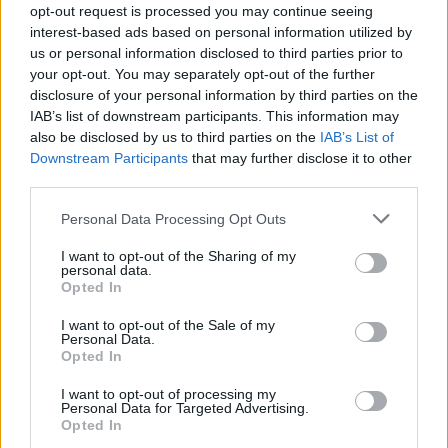
opt-out request is processed you may continue seeing
правото и науката.
interest-based ads based on personal information utilized by
Репатријацијата, се вели во соопштението, е
us or personal information disclosed to third parties prior to
дел од пошироката визија на Турција за
your opt-out. You may separately opt-out of the further
зачувување и одржливо управување со
disclosure of your personal information by third parties on the
IAB’s list of downstream participants. This information may
своето богато културно наследство.
also be disclosed by us to third parties on the
IAB’s List of
„Како дел од проектот „Наследство за
Downstream Participants
that may further disclose it to other
иднината“, кој ги проширува ископувањата
third parties.
низ целата земја и во текот на сите сезони,
земјата одржува ископувања и
Personal Data Processing Opt Outs
реставраторски работи на многу антички
I want to opt-out of the Sharing of my
локалитети и има за цел да го зголеми бројот
personal data.
Opted In
на монументални археолошки дела на 800 до
2026 година“, се вели во соопштението.
I want to opt-out of the Sale of my
Personal Data.
© Vecer.mk, правата за текстот се на редакцијата
Opted In
I want to opt-out of processing my
Трагедија на летување! МОМЧЕ
Personal Data for Targeted Advertising.
(13) ПОЧИНА ПО КОНТАКТ СО
Opted In