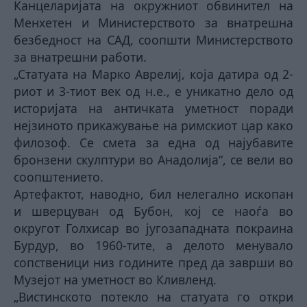
Канцеларијата на окружниот обвинител на
Менхетен и Министерството за внатрешна
безбедност на САД, соопшти Министерството
за внатрешни работи.
„Статуата на Марко Аврелиј, која датира од 2-
риот и 3-тиот век од н.е., е уникатно дело од
историјата на античката уметност поради
нејзиното прикажување на римскиот цар како
филозоф. Се смета за една од најубавите
бронзени скулптури во Анадолија“, се вели во
соопштението.
Артефактот, наводно, бил нелегално ископан
и шверцуван од Бубон, кој се наоѓа во
округот Голхисар во југозападната покраина
Бурдур, во 1960-тите, а делото менувало
сопственици низ годините пред да заврши во
Музејот на уметност во Кливленд.
„Вистинското потекло на статуата го откри