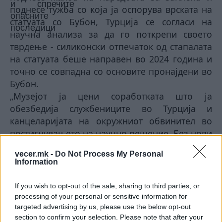
поднесе тужба со која ја оспорува врската на
статуата со Бубон, Турција се согласи на
научна анализа за да го поткрепи своето
тврдење - силиконски отпечаток од стапалата
на статуата беше направен во 2024 година и
точно се совпадна со основите пронајдени во
Бубон.
„Музејот ја цени соработката што ја
обезбедија службениците во Турција и
канцеларијата на окружниот обвинител во
постигнувањето на научно решение. Без нови
истражувања, музејот нема да може со
vecer.mk -
Do Not Process My Personal
сигурност да утврди дека статуата некогаш
Information
била присутна на местото“, соопшти музејот.
Министерот за култура и туризам на Турција,
If you wish to opt-out of the sale, sharing to third parties, or
Мехмет Нури Ерсој, ја опиша реституцијата
processing of your personal or sensitive information for
како „историско достигнување“, овозможено
targeted advertising by us, please use the below opt-out
section to confirm your selection. Please note that after your
со комбинираната моќ на дипломатијата,