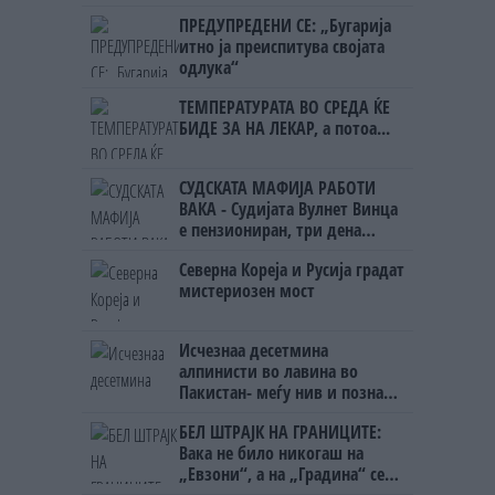
човекот појма нема од
ПРЕДУПРЕДЕНИ СЕ: „Бугарија
ништо, освен за кеш
итно ја преиспитува својата
одлука“
ТЕМПЕРАТУРАТА ВО СРЕДА ЌЕ
БИДЕ ЗА НА ЛЕКАР, а потоа...
СУДСКАТА МАФИЈА РАБОТИ
ВАКА - Судијата Вулнет Винца
е пензиониран, три дена
откако му го врати пасошот
Северна Кореја и Русија градат
на бизнисменот Марковски
мистериозен мост
Исчезнаа десетмина
алпинисти во лавина во
Пакистан- меѓу нив и познат
Непалец
БЕЛ ШТРАЈК НА ГРАНИЦИТЕ:
Вака не било никогаш на
„Евзони“, а на „Градина“ се