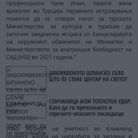
професорката Чале Инан, првата жена
археолог во Турција. Нејзиното истражување
помогна да се отвори патот за турското
Министерство за култура и туризам да
започне заедничка истрага со Канцеларијата
на окружниот обвинител на Менхетен и
Министерството за внатрешна безбедност на
САД (HSI) во 2021 година.“
ЗАБОРАВЕНОТО ШПАНСКО СЕЛО
ШТО ЌЕ СТАНЕ ЦЕНТАР НА СВЕТОТ
СОНЧАНИЦА ИЛИ ТОПЛОТЕН УДАР:
Како да ги препознаете и
спречите опасните последици
Иако Музејот на уметност во Кливленд
поднесе жалба на наредбата за заплена и