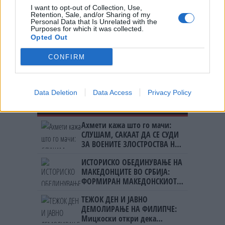
МЕДУЗА
I want to opt-out of Collection, Use,
Retention, Sale, and/or Sharing of my
Personal Data that Is Unrelated with the
(Видео) СНЕЖЕН КОЛАПС НА
Purposes for which it was collected.
ДРУГИОТ КРАЈ ОД СВЕТОТ - Нов
Opted Out
Зеланд ги затвори училиштата
CONFIRM
Data Deletion
Data Access
Privacy Policy
НАЈЧИТАНИ ВО ПОСЛЕДНИ 7 ДЕНА
Ахмети кажа што го мачи:
СЛУШАМ, САКААТ ДА СЕ СУДИ
ЗА ВОЕНИТЕ ЗЛОСТРОСТВА НА
УЧК...
ИСТОРИСКО ОБЕДИНУВАЊЕ НА
МАКЕДОНЦИТЕ ВО СРБИЈА:
ФОРМИРАН МАКЕДОНСКИОТ
НАЦИОНАЛЕН СОЈУЗ
ТЕЖОК ДЕН И ЈАВНО
ДЕМОЛИРАЊЕ НА ФИЛИПЧЕ:
Мицкоски откри дека