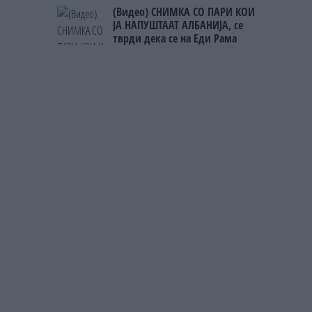
чека и пет часа
(Видео) СНИМКА СО ПАРИ КОИ
ЈА НАПУШТААТ АЛБАНИЈА, се
тврди дека се на Еди Рама