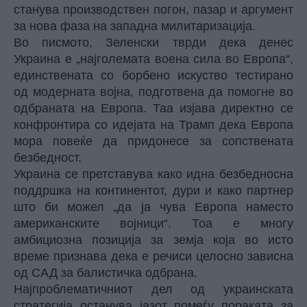
станува производствен погон, пазар и аргумент
за нова фаза на западна милитаризација.
Во писмото, Зеленски тврди дека денес
Украина е „најголемата воена сила во Европа“,
единствената со борбено искуство тестирано
од модерната војна, подготвена да помогне во
одбраната на Европа. Таа изјава директно се
конфронтира со идејата на Трамп дека Европа
мора повеќе да придонесе за сопствената
безбедност.
Украина се претставува како идна безбедносна
поддршка на континентот, дури и како партнер
што би можел „да ја чува Европа наместо
американските војници“. Тоа е многу
амбициозна позиција за земја која во исто
време признава дека е речиси целосно зависна
од САД за балистичка одбрана.
Најпроблематичниот дел од украинската
стратегија останува јазот помеѓу пораката за