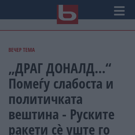
ВЕЧЕР ТЕМА
„ДРАГ ДОНАЛД...“
Помеѓу слабоста и
политичката
вештина - Руските
ракети сè уште го