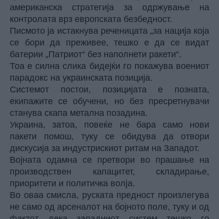
американска стратегија за одржување на
контролата врз европската безбедност.
Писмото ја истакнува реченицата „за нација која
се бори да преживее, тешко е да се видат
батерии „Патриот“ без наполнети ракети“.
Тоа е силна слика бидејќи го покажува воениот
парадокс на украинската позиција.
Системот постои, позицијата е позната,
екипажите се обучени, но без пресретнувачи
станува скапа метална позадина.
Украина, затоа, повеќе не бара само нови
пакети помош, туку се обидува да отвори
дискусија за индустрискиот ритам на Западот.
Војната одамна се претвори во прашање на
производствен капацитет, складирање,
приоритети и политичка волја.
Во оваа смисла, руската предност произлегува
не само од арсеналот на бојното поле, туку и од
фактот дека западниот систем тешко го