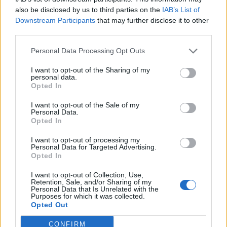
also be disclosed by us to third parties on the
IAB’s List of
Третото
ниво се однесува на подготовката на
Downstream Participants
that may further disclose it to other
теренот. Доколку Русија навистина ги засили
third parties.
нападите врз Киев, Зеленски сака одговорноста
за недостигот на пресретнувачи да биде јасно
Personal Data Processing Opt Outs
видлива во Вашингтон и европските
I want to opt-out of the Sharing of my
престолнини.
personal data.
Писмото содржи и многу внимателно одбрани
Opted In
ласкави зборови до Трамп.
I want to opt-out of the Sale of my
Зеленски потсетува дека Трамп ја одобрил
Personal Data.
испораката на ракетите „Џавелин“ на Украина
Opted In
во 2018 година и тврди дека токму оваа одлука
I want to opt-out of processing my
помогнала да се запрат руските тенковски
Personal Data for Targeted Advertising.
Opted In
конвои во 2022 година. Тој го споменува
HIMARS како „фактор што ги промени
I want to opt-out of Collection, Use,
правилата на играта“, благодарение на
Retention, Sale, and/or Sharing of my
Personal Data that Is Unrelated with the
ATACMS, Bradley и F-16.
Purposes for which it was collected.
Opted Out
Таквиот инвентар на американско оружје има
јасна цел. Зеленски се обидува да го убеди
CONFIRM