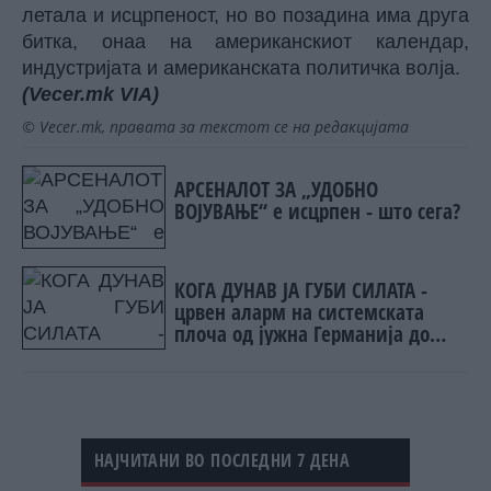
летала и исцрпеност, но во позадина има друга
битка, онаа на американскиот календар,
индустријата и американската политичка волја.
(Vecer.mk
VIA)
© Vecer.mk, правата за текстот се на редакцијата
АРСЕНАЛОТ ЗА „УДОБНО
ВОЈУВАЊЕ“ е исцрпен - што сега?
КОГА ДУНАВ ЈА ГУБИ СИЛАТА -
црвен аларм на системската
плоча од јужна Германија до
Црното Море...
НАЈЧИТАНИ ВО ПОСЛЕДНИ 7 ДЕНА