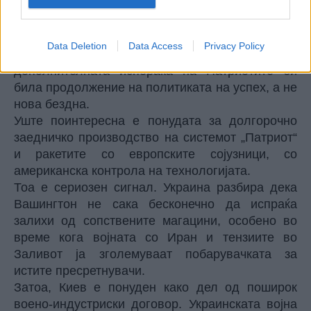
Трамп дека американското оружје носи
резултати, дека американската технологија ја
победува руската технологија (Трамп навистина
Data Deletion
Data Access
Privacy Policy
сака да слуша „пофалби“) и дека
дополнителната испорака на Патриотите би
била продолжение на политиката на успех, а не
нова бездна.
Уште поинтересна е понудата за долгорочно
заедничко производство на системот „Патриот“
и ракетите со европските сојузници, со
американска контрола на технологијата.
Тоа е сериозен сигнал. Украина разбира дека
Вашингтон не сака бесконечно да испраќа
залихи од сопствените магацини, особено во
време кога војната со Иран и тензиите во
Заливот ја зголемуваат побарувачката за
истите пресретнувачи.
Затоа, Киев е понуден како дел од поширок
воено-индустриски договор. Украинската војна