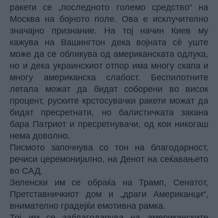
ракети се „последното големо средство“ на
Москва на бојното поле. Ова е исклучително
значајно признание. На тој начин Киев му
кажува на Вашингтон дека војната сè уште
може да се обликува од американската одлука,
но и дека украинскиот отпор има многу скапа и
многу американска слабост. Беспилотните
летала можат да бидат соборени во висок
процент, руските крстосувачки ракети можат да
бидат пресретнати, но балистичката закана
бара Патриот и пресретнувачи, од кои никогаш
нема доволно.
Писмото започнува со тон на благодарност,
речиси церемонијално, на Денот на сеќавањето
во САД.
Зеленски им се обраќа на Трамп, Сенатот,
Претставничкиот дом и „драги Американци“,
внимателно градејќи емотивна рамка.
Тој им се заблагодарува на американските