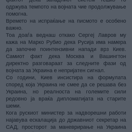
одржува темпото на војната чие продолжување
помогна.
Времето на испраќање на писмото е особено
важно.
Тоа доаѓа веднаш откако Сергеј Лавров му
кажа на Марко Рубио дека Русија има намера
да започне поинтензивни напади врз Киев.
Самиот факт дека Москва и Вашингтон
директно разговараат за следните фази од
војната за Украина е непријатен сигнал.
Со години, Киев инсистира на формулата
според која Украина не смее да се решава без
Украина, но реалноста на големите сили
редовно ја враќа дипломатијата на старите
шеми.
Кога рускиот министер за надворешни работи
најавува ескалација до државниот секретар на
САД, просторот за маневрирање на Украина