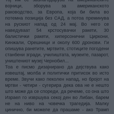
војници, зборува за американското
раководство, за Европа, која би била во
потемна позиција без САД, а потоа преминува
на рускиот напад од 24 мај. Во него се
наведуваат 54 крстосувачки ракети, 30
балистички ракети, хиперсонични Циркони,
Кинжали, Орешници и околу 600 дронови. Ги
опишува ранетите, мртвите, стотиците погодени
станбени згради, училиштата, музеите, пазарот,
уништениот музеј Чернобил...
Тоа е писмо дизајнирано да дејствува како
извештај, молба и политички притисок во исто
време. Звучи како пеколен напад, но бројот на
мртви -
четири
- сугерира дека ова не е нешто
што може да се спореди, да речеме, со она што
Израел го извршува секој ден во Либан, барем
не на ниво на човечка трагедија. Малку
цинично, би можеле да прашаме - ако Трамп