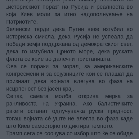
„историскиот пораз“ на Русија и реалноста во
која Киев моли за итно надополнување на
Патриотите.
Зеленски тврди дека Путин веќе изгубил во
историска смисла, дека Русија не успеала да
победи земја поддржана од демократскиот свет,
дека го изгубила Црното Море, дека руската
флота се крие во далечни пристаништа.
Ова се пораки за морал, за американските
конгресмени и за сојузниците кои се плашат да
признаат дека војната влегува во фаза на
исцрпеност без јасен крај.
Сепак, самата молба открива мерка за
ранливоста на Украина. Ако балистичките
ракети останат одлучувачка руска предност,
тогаш војната сè уште не влегла во фаза каде
што Киев самостојно го диктира темпото.
Трамп сега се соочува со избор што ќе се обиде