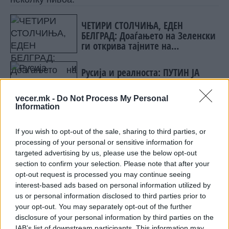
ЧЕТИРИ СТОЛЧИЊА, ЕДЕН
БЕЛГРАД: Доаѓањето на Зеленски
ги открива тајните на
политиката на балансирање на
Вучиќ
Русија и реалноста: ПУТИН ЈА
МЕНУВА АРМИЈАТА ЗА ВОЈНА ШТО
ОСТАНУВА БЕЗ ФРОНТ
vecer.mk -
Do Not Process My Personal
Information
Првото
е наједноставно, на Украина навистина
итно ѝ се потребни пресретнувачи.
If you wish to opt-out of the sale, sharing to third parties, or
Најновиот руски напад, во кој беа соборени 11
processing of your personal or sensitive information for
targeted advertising by us, please use the below opt-out
од 30 балистички ракети, покажува дека
section to confirm your selection. Please note that after your
заштитата на големите градови останува
opt-out request is processed you may continue seeing
делумна и кревка.
interest-based ads based on personal information utilized by
Второто
ниво е политичкиот притисок врз
us or personal information disclosed to third parties prior to
Трамп, бидејќи јавното барање тешко поминува
your opt-out. You may separately opt-out of the further
без последици во американскиот (и
disclosure of your personal information by third parties on the
поширокиот) политички простор.
IAB’s list of downstream participants. This information may