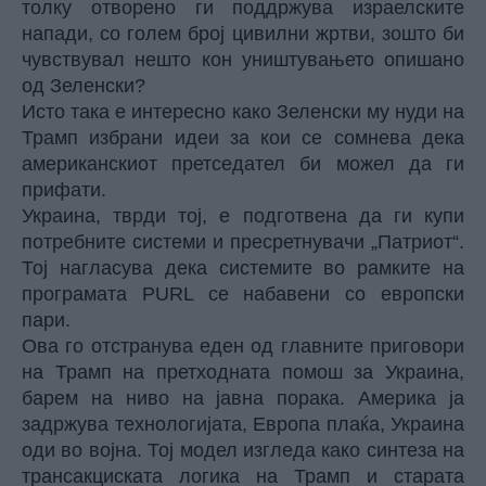
толку отворено ги поддржува израелските
напади, со голем број цивилни жртви, зошто би
чувствувал нешто кон уништувањето опишано
од Зеленски?
Исто така е интересно како Зеленски му нуди на
Трамп избрани идеи за кои се сомнева дека
американскиот претседател би можел да ги
прифати.
Украина, тврди тој, е подготвена да ги купи
потребните системи и пресретнувачи „Патриот“.
Тој нагласува дека системите во рамките на
програмата PURL се набавени со европски
пари.
Ова го отстранува еден од главните приговори
на Трамп на претходната помош за Украина,
барем на ниво на јавна порака. Америка ја
задржува технологијата, Европа плаќа, Украина
оди во војна. Тој модел изгледа како синтеза на
трансакциската логика на Трамп и старата