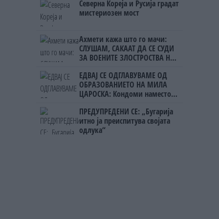
Северна Кореја и Русија градат
мигрантскиот бран кон Сеута
мистериозен мост
Ахмети кажа што го мачи:
СЛУШАМ, САКААТ ДА СЕ СУДИ
ЗА ВОЕНИТЕ ЗЛОСТРОСТВА НА
УЧК...
ЕДВАЈ СЕ ОДГЛАВУВАМЕ ОД
ОБРАЗОВАНИЕТО НА МИЛА
ЦАРОСКА: Кондоми наместо
книги
ПРЕДУПРЕДЕНИ СЕ: „Бугарија
итно ја преиспитува својата
одлука“