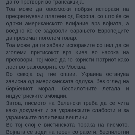
да го претвори во трансакција.
Тоа може да овозможи побрзи испораки на
пресретнувачи платени од Европа, со што ќе се
одржи американското влијание врз војната, а
воедно ќе се задоволи барањето Европејците
да преземат поголем товар.
Тоа може да ги забави испораките со цел да се
зголеми притисокот врз Киев во насока на
преговори. Тој може да го користи Патриот како
лост во разговорите со Москва.
Во секоја од тие опции, Украина останува
зависна од американската одлука, без оглед на
борбениот морал, беспилотните летала и
индустриските амбиции.
Затоа, писмото на Зеленски треба да се чита
како документ и за украинските слабости и за
украинските политички вештини.
Во тој слој е вистинската порака на писмото.
Војната се води на терен со ракети, беспилотни