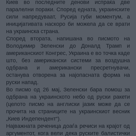
Киев во последните денови испраќа две
паралелни пораки. Според едната, украинските
сили напредуваат, Русија губи моментум, а
иницијативата наскоро би можела да се врати
на украинска страна.
Според втората, напишана во писмото на
Володимир Зеленски до Доналд Трамп и
американскиот Конгрес, Украина е во точка каде
што, без американски системи за воздушна
одбрана и американски пресретнувачи,
останува отворена за најопасната форма на
руски напад.
Во писмо од 26 мај, Зеленски бара помош за
одбрана на украинското небо од руски ракети
(
целото писмо
на англиски јазик може да се
прочита на страниците на украинскиот весник
„Киев Индепендент“).
Најважната реченица доаѓа речиси на крајот од
аргументот, кога вели дека руските балистички