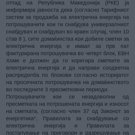
отпад на Република Македонија (РКЕ) ја
информира јавноста дека (согласно Тарифниот
систем за продажба на електрична енергија на
потрошувачите кои ги снабдува универзалниот
снабдувач и снабдувач во краен случај, член 10
став 8 ), сите домаќинства кои добиле сметки за
електрична енергија и имаат за прв пат
фактурирана потрошувачка во четврт блок, ЕВН
Хоме е должен да ги корегира сметките за
електрична енергија и да направи соодветна
распределба по блокови согласно историјатот
на просечната потрошувачка на домаќинството
во последните 3 пресметковни периоди.
Потрошувачите кои се незадоволни од
пресметката на потрошената енергија и износот
на сметката, (согласно член 37 од Законот за
енергетика*, Правилата за снабдување со
електрична енергија и Правилата за
постапување на приговори и разрешување на