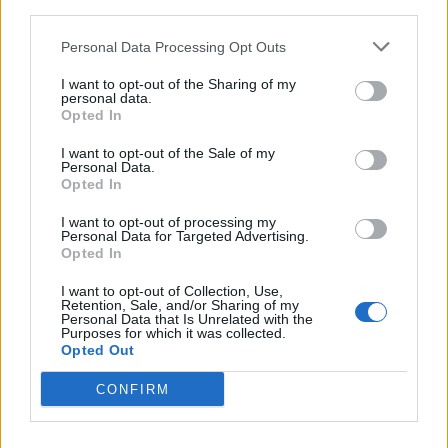
© Vecer.mk, правата за текстот се на редакцијата
third parties.
Personal Data Processing Opt Outs
ПАЗАРОТ НА НЕДВИЖНОСТИ ВО
СНОБИЗАМ - Деловните
I want to opt-out of the Sharing of my
простории силно ги дигаа
personal data.
Opted In
цените во вториот квартал
Силни резултати во вториот
I want to opt-out of the Sale of my
Personal Data.
квартал и првата половина од
Opted In
2026 година, поддржани од
зголемена комерцијална
I want to opt-out of processing my
активност и подобрувања во
Personal Data for Targeted Advertising.
синџирот на снабдување
Opted In
I want to opt-out of Collection, Use,
Retention, Sale, and/or Sharing of my
НАЈЧИТАНИ ВО ПОСЛЕДНИ 7 ДЕНА
Personal Data that Is Unrelated with the
Purposes for which it was collected.
УАПСЕН МАКЕДОНЕЦОТ АНДРЕЈ
Opted Out
ТАНАСКОВСКИ, ЧЛЕН НА
КАВАЧКИ КЛАН (ФОТО)
CONFIRM
(Видео) СНИМКА СО ПАРИ КОИ
ЈА НАПУШТААТ АЛБАНИЈА, се