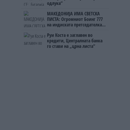
одлука“
МАКЕДОНИЈА ИМА СВЕТСКА
ПИСТА: Огромниот Боинг 777
на индиската претседателка
на Меѓународниот Аеродром
Руи Коста е заглавен во
Скопје
кредити, Централната банка
го стави на „црна листа“