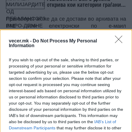
открива кои категории граѓани
ќе добијат најмногу пари!
Приговорот може да се достави во архивата на
РКЕ или електронски по е-маил
на
erc@erc.org.mk
и
potrosuvaci@erc.org.mk
.
Против решенијата на РКЕ незадоволната
vecer.mk -
Do Not Process My Personal
Information
странка може да поведе Управен спор.
Од 1 јануари 2025 година цената на струјата за
If you wish to opt-out of the sale, sharing to third parties, or
просечна потрошувачка во сите четири блокови
processing of your personal or sensitive information for
е зголемена за помалку од еден процент (0,92
targeted advertising by us, please use the below opt-out
%). Конкретно во прв блок цената е зголемена
section to confirm your selection. Please note that after your
за 0,68%, додека во втор блок цената е
opt-out request is processed you may continue seeing
зголемена за 0,90 %
interest-based ads based on personal information utilized by
Регулаторната комисија за енергетика, водни
us or personal information disclosed to third parties prior to
услуги и услуги за управување со комунален
your opt-out. You may separately opt-out of the further
disclosure of your personal information by third parties on the
отпад ги повикува политичките партии да не ги
IAB’s list of downstream participants. This information may
политизираат одлуките на РКЕ кое е независно
also be disclosed by us to third parties on the
IAB’s List of
тело.
Downstream Participants
that may further disclose it to other