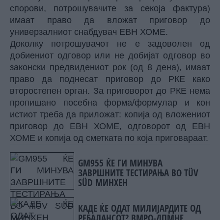
спорови, потрошувачите за секоја фактура)
имаат право да вложат приговор до
универзалниот снабдувач ЕВН ХОМЕ.
Доколку потрошувачот не е задоволен од
добиениот одговор или не добијат одговор во
законски предвидениот рок (од 8 дена), имаат
право да поднесат приговор до РКЕ како
второстепен орган. За приговорот до РКЕ нема
пропишано посебна форма/формулар и кон
истиот треба да приложат: копија од вложениот
приговор до ЕВН ХОМЕ, одговорот од ЕВН
ХОМЕ и копија од сметката по која приговараат.
GM955 ЌЕ ГИ МИНУВА
ЗАВРШНИТЕ ТЕСТИРАЊА ВО TÜV
SÜD МИНХЕН
КАДЕ ЌЕ ОДАТ МИЛИЈАРДИТЕ ОД
РЕБАЛАНСОТ? ВМРО-ДПМНЕ