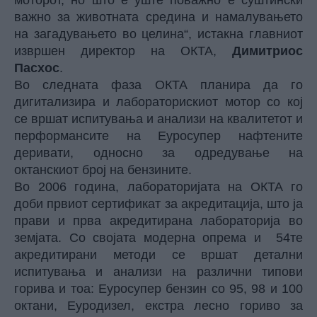
важно за животната средина и намалувањето
на загадувањето во целина“, истакна главниот
извршен директор на ОКТА,
Димитриос
Пасхос
.
Во следната фаза ОКТА планира да го
дигитализира и лабораторискиот мотор со кој
се вршат испитувања и анализи на квалитетот и
перформансите на Еуросупер нафтените
деривати, односно за одредување на
октанскиот број на бензините.
Во 2006 година, лабораторијата на ОКТА го
доби првиот сертификат за акредитација, што ја
прави и прва акредитирана лабораторија во
земјата. Со својата модерна опрема и 54те
акредитирани методи се вршат детални
испитувања и анализи на различни типови
горива и тоа: Еуросупер бензин со 95, 98 и 100
октани, Еуродизел, екстра лесно гориво за