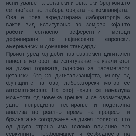
испитување на цетански и октански број коишто
се наоѓаат во лабораторијата на компанијата.
Ова е прва акредитирана лабораторија за
ваков вид испитувања во земјава којашто
работи согласно референтни методи
дефинирани во највисоките европски,
американски и домашни стандарди.
Првиот уред кој доби нов современ дигитален
панел е моторот за испитување на квалитетот
на дизел горивата, односно за параметарот
цетански број.Со дигитализацијата, многу од
функциите на овој лабораторски мотор се
автоматизираат. На овој начин се намалува
можноста од човечка грешка и се овозможува
уште попрецизно тестирање и подетална
анализа во реално време на процесот и
брзината на согорување на дизел горивото, што
од друга страна има големо влијание врз
севкупните перформанси и безбедноста на