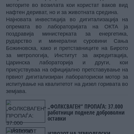
моторите во возилата кои користат ваков вид
нафтен дериват, но и за животната средина.
Најновата инвестиција во дигитализација на
опремата во лабораторијата на ОКТА ја
поздравија министерката за енергетика,
рударство и минерални суровини Сања
Божиновска, како и претставниците на Бирото
за метрологија, Институт за акредитација,
Царинска лабораторија и други, кои
присуствуваа на официјално претставување на
првиот дигитализиран лабораториски мотор за
испитување на квалитетот на дизел горивата во
земјава.
„ФОЛКСВАГЕН“ ПРОПАЃА: 37.000
работници поднеле доброволни
оставки
ИЗВОЗОТ НА ЗЕМЈОДЕЛСКИ