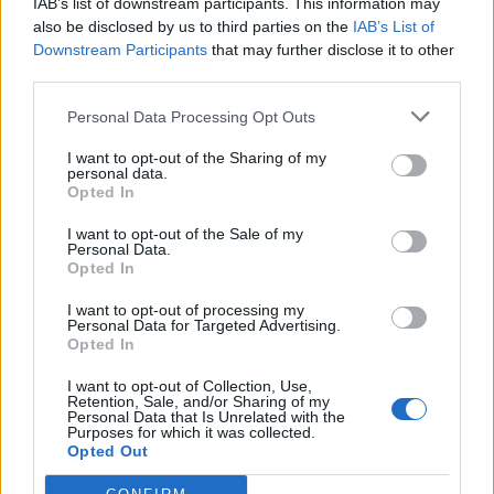
IAB’s list of downstream participants. This information may
МАКЕДОНИЈА ИМА СВЕТСКА
also be disclosed by us to third parties on the
IAB’s List of
ПИСТА: Огромниот Боинг 777
Downstream Participants
that may further disclose it to other
на индиската претседателка
third parties.
на Меѓународниот Аеродром
Халанд донесе одлука за
Скопје
својата иднина
Personal Data Processing Opt Outs
I want to opt-out of the Sharing of my
personal data.
ПРЕСВРТ И ПРОТЕСТИ ВО
Opted In
УКРАИНА, Зеленски доби
ултиматум: „Мора да си оди,
I want to opt-out of the Sale of my
крајниот рок е петок!“
Personal Data.
(Видео) ШТО ДА ПРАВИ
Opted In
БУГАРКА НА ПЛАЖА ВО
ГРЦИЈА, кога децата бараат
I want to opt-out of processing my
домашно месо
Personal Data for Targeted Advertising.
Израел гради ѕид долг повеќе
Opted In
од 23 километри и ја дели
Газа на два дела
I want to opt-out of Collection, Use,
Retention, Sale, and/or Sharing of my
Personal Data that Is Unrelated with the
ЗА БЕРТА ОД АВСТРИЈА
Purposes for which it was collected.
НАЈСКАПАТА, ЗА МАРИЈА ОД
Opted Out
ГРЦИЈА - НАЈЕФТИНАТА