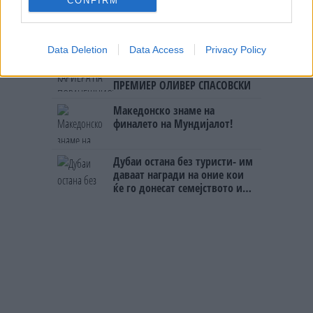
CONFIRM
СКОКНА МИНИМАЛНИОТ
ИЗНОС ЗА К-15: Еве колку
пари ќе ви легнат на сметка
годинава
Data Deletion
Data Access
Privacy Policy
СЛАВНАТА КАРИЕРА НА
ПОРАНЕШНИОТ ТЕХНИЧКИ
ПРЕМИЕР ОЛИВЕР СПАСОВСКИ
Македонско знаме на
финалето на Мундијалот!
Дубаи остана без туристи- им
даваат награди на оние кои
ќе го донесат семејството или
пријателите