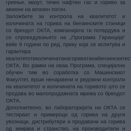
греење, мазут, течен нафтен гас и гориво за
авиони на млазен погон.
Заложбите за контрола на квалитетот и
количината на горива на бензинските станици
со брендот ОКТА, компанијата ги потврдува и
со спроведувањето на „Програма Гаранција“
веќе 9 години по ред, преку која се испитува и
гарантира
квалитетотиколичинатанагориватанабензинските
ОКТА. Во рамки на оваа Програма, специјално
обучен тим во соработка со Машинскиот
Факултет, врши ненајавени и редовни контроли
на квалитетот и количината на горивото што се
продава во малопродажната мрежа со брендот
ОКТА.
Дополнително, во лабораторијата на ОКТА се
тестираат и примероци од горива на други
увозници, дистрибутери и продавачи на горива
од земјава и странство, на производители и