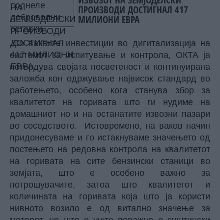
ПРОИЗВОДИ ДОСТИГНАЛ 417
МИЛИОНИ ЕВРА
„Со ваквите инвестиции во дигитализација на
системот за испитување и контрола, ОКТА ја
потврдува својата посветеност и континуирана
заложба кон одржување највисок стандард во
работењето, особено кога станува збор за
квалитетот на горивата што ги нудиме на
домашниот но и на останатите извозни пазари
во соседството. Истовремено, на ваков начин
придонесуваме и го истакнуваме значењето од
постењето на редовна контрола на квалитетот
на горивата на сите бензински станици во
земјата, што е особено важно за
потрошувачите, затоа што квалитетот и
количината на горивата која што ја користи
нивното возило е од витално значење за
моторот, но што е уште поважно е суштински