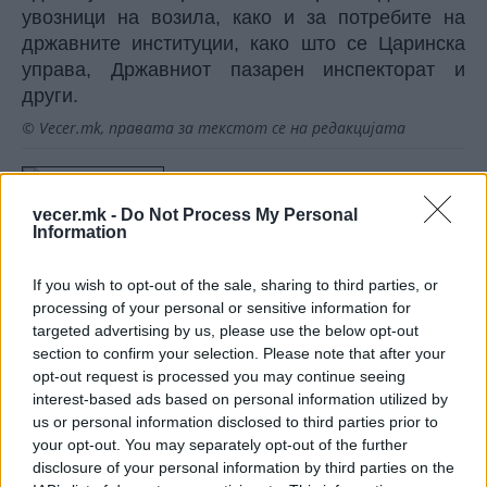
увозници на возила, како и за потребите на
државните институции, како што се Царинска
управа, Државниот пазарен инспекторат и
други.
© Vecer.mk, правата за текстот се на редакцијата
ВО ПОНЕДЕЛНИК СРЕДБА СО
ВЕТЕРИНАРИТЕ: Сточарите бараат
vecer.mk -
Do Not Process My Personal
итна вакцинација на овците
Information
против сипаници
СКОКНА МИНИМАЛНИОТ ИЗНОС
If you wish to opt-out of the sale, sharing to third parties, or
ЗА К-15: Еве колку пари ќе ви
processing of your personal or sensitive information for
легнат на сметка годинава
targeted advertising by us, please use the below opt-out
section to confirm your selection. Please note that after your
opt-out request is processed you may continue seeing
interest-based ads based on personal information utilized by
us or personal information disclosed to third parties prior to
your opt-out. You may separately opt-out of the further
НАЈЧИТАНИ ВО ПОСЛЕДНИ 7 ДЕНА
disclosure of your personal information by third parties on the