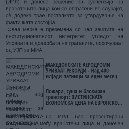
(ИРЛ) и донесе решение за суспензија на
вработените лица кои се опфатени во случајот,
сè додека трае постапката за утврдување на
фактичката состојба.
-Оваа мерка е преземена со цел заштита на
институционалниот интегритет, угледот на
Управата и довербата на граѓаните, посочуваат
од УЈП за МИА.
МАКЕДОНСКИТЕ АЕРОДРОМИ
УРИВААТ РЕКОРДИ - Над 400
илјади патници за еден месец
Пожари, суша и блокиран
транспорт: ВИСТИНСКАТА
ЕКОНОМСКА ЦЕНА НА ЕВРОПСКОТО
ЖЕШКО ЛЕТО
Во објавата на ИРЛ беа презентирани
комуникации меѓу вработени лица и даночен