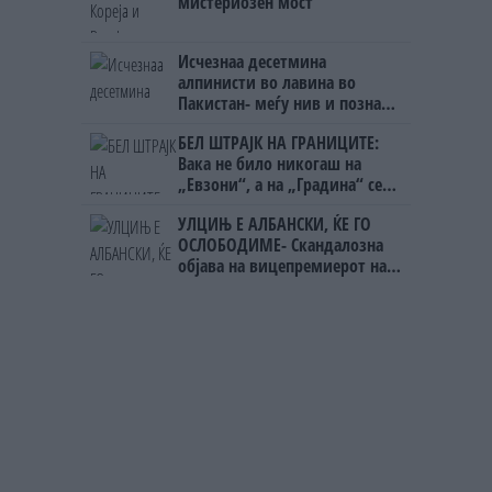
мистериозен мост
Исчезнаа десетмина
алпинисти во лавина во
Пакистан- меѓу нив и познат
Непалец
БЕЛ ШТРАЈК НА ГРАНИЦИТЕ:
Вака не било никогаш на
„Евзони“, а на „Градина“ се
чека и пет часа
УЛЦИЊ Е АЛБАНСКИ, ЌЕ ГО
ОСЛОБОДИМЕ- Скандалозна
објава на вицепремиерот на
Црна Гора