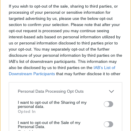
вработени лица на УЈП на начин што упатува
If you wish to opt-out of the sale, sharing to third parties, or
на непочитување на законските прописи и
processing of your personal or sensitive information for
интерните акти на институцијата.
targeted advertising by us, please use the below opt-out
section to confirm your selection. Please note that after your
© Vecer.mk, правата за текстот се на редакцијата
opt-out request is processed you may continue seeing
interest-based ads based on personal information utilized by
„СПУШТЕТЕ ГИ ЦЕНИТЕ НА
us or personal information disclosed to third parties prior to
ГОРИВОТО ВЕДНАШ“ - Трамп им
your opt-out. You may separately opt-out of the further
нареди на нафтените гиганти
disclosure of your personal information by third parties on the
IAB’s list of downstream participants. This information may
also be disclosed by us to third parties on the
IAB’s List of
ЦАРИНИТЕ НА ТРАМП ЗАВРИШИЈА
Downstream Participants
that may further disclose it to other
НА ВРХОВЕН СУД - 25 држави
third parties.
покренаа тужба
Personal Data Processing Opt Outs
I want to opt-out of the Sharing of my
personal data.
Opted In
НАЈЧИТАНИ ВО ПОСЛЕДНИ 7 ДЕНА
I want to opt-out of the Sale of my
Personal Data.
Ахмети кажа што го мачи: