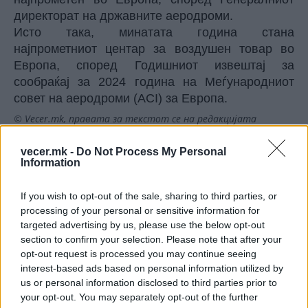
директорат на државните аеродроми.
Исто така, минатата година стана
најпрометниот центар за воздушен товар во
Европа, според Годишниот извештај за
сообраќај за 2024 година на Меѓународниот
совет на аеродроми (ACI) за Европа.
© Vecer.mk, правата за текстот се на редакцијата
vecer.mk -
Do Not Process My Personal
ХРАНАТА ПОЕВТИНУВА ВТОР МЕСЕЦ
Information
ПО РЕД - Пазарниот инспекторат
продолжува со контроли
If you wish to opt-out of the sale, sharing to third parties, or
processing of your personal or sensitive information for
Попов: Покрај јавниот, намален
targeted advertising by us, please use the below opt-out
е и државниот долг за над 40
section to confirm your selection. Please note that after your
милиони евра, изнесува 51,7%
opt-out request is processed you may continue seeing
од БДП
interest-based ads based on personal information utilized by
us or personal information disclosed to third parties prior to
your opt-out. You may separately opt-out of the further