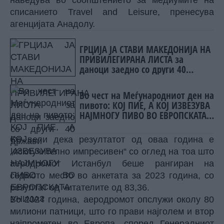
наведува во соопштението за медиумите на
списанието Travel and Leisure, пренесува
агенцијата Анадолу.
ГРЦИЈА ЈА СТАВИ МАКЕДОНИЈА НА
ПРИВИЛЕГИРАНА ЛИСТА за
даноци заедно со други 40
држави
Во чест на Меѓународниот ден на
пивото: КОЈ ПИЕ, А КОЈ ИЗВЕЗУВА
НАЈМНОГУ ПИВО ВО ЕВРОПСКАТА
УНИЈА?
Се вели дека резултатот од оваа година е
„исклучително импресивен“ со оглед на тоа што
аеродромот Истанбул беше рангиран на
седмото место во анкетата за 2023 година, со
резултат од читателите од 83,36.
Во 2024 година, аеродромот опслужи околу 80
милиони патници, што го прави најголем и втор
најпрометен во Европа, според Генералниот