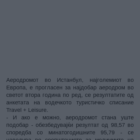
Аеродромот во Истанбул, најголемиот во
Европа, е прогласен за најдобар аеродром во
светот втора година по ред, се резултатите од
анкетата на водечкото туристичко списание
Travel + Leisure.
- И ако е можно, аеродромот стана уште
подобар - обезбедувајќи резултат од 98,57 во
споредба со минатогодишните 95,79 - се