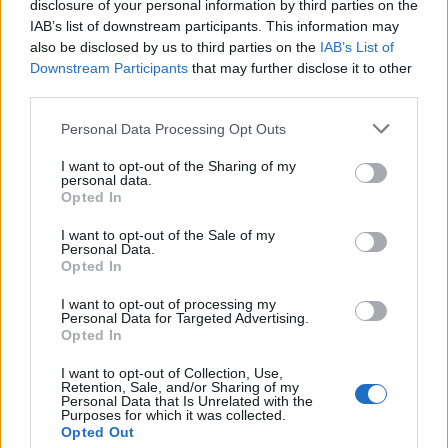
disclosure of your personal information by third parties on the
IAB’s list of downstream participants. This information may
НАЈЧИТАНИ ВО ПОСЛЕДНИ 7 ДЕНА
also be disclosed by us to third parties on the
IAB’s List of
СЕ СПРЕМА МЕТЕОРОЛОШКИ
Downstream Participants
that may further disclose it to other
ХАОС ЗА ЗИМАТА 2026/2027
third parties.
Personal Data Processing Opt Outs
УЛЦИЊ Е АЛБАНСКИ, ЌЕ ГО
ОСЛОБОДИМЕ- Скандалозна
I want to opt-out of the Sharing of my
објава на вицепремиерот на
personal data.
Opted In
Црна Гора
ТЕМПЕРАТУРАТА ВО СРЕДА ЌЕ
БИДЕ ЗА НА ЛЕКАР, а потоа...
I want to opt-out of the Sale of my
Personal Data.
Opted In
ИСТОРИСКО ОБЕДИНУВАЊЕ НА
I want to opt-out of processing my
МАКЕДОНЦИТЕ ВО СРБИЈА:
Personal Data for Targeted Advertising.
ФОРМИРАН МАКЕДОНСКИОТ
Opted In
НАЦИОНАЛЕН СОЈУЗ
БУГАРИТЕ СО ШОКАНТНО
I want to opt-out of Collection, Use,
ОТКРИТИЕ по падот на Дунав,
Retention, Sale, and/or Sharing of my
кренаа дронови да снимаат
Personal Data that Is Unrelated with the
Purposes for which it was collected.
Opted Out
ИЗГОРЕНИ АВТОМОБИЛИ,