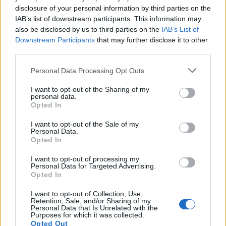
disclosure of your personal information by third parties on the
Роковите за одобрување на тип во Бирото за
IAB’s list of downstream participants. This information may
метрологија ќе бидат скратени двојно, за
also be disclosed by us to third parties on the
IAB’s List of
побрза и поефикасна постапка, цените на
Downstream Participants
that may further disclose it to other
услугите од Биро за метрологија ќе се
third parties.
регулираат со нов правилник, а потврдите за
исполнетост на техничките карактеристики кај
Personal Data Processing Opt Outs
застапниците ќе чинат 40 до 50 евра.
I want to opt-out of the Sharing of my
personal data.
© Vecer.mk, правата за текстот се на редакцијата
Opted In
„СПУШТЕТЕ ГИ ЦЕНИТЕ НА
I want to opt-out of the Sale of my
Personal Data.
ГОРИВОТО ВЕДНАШ“ - Трамп им
Opted In
нареди на нафтените гиганти
I want to opt-out of processing my
Personal Data for Targeted Advertising.
ЦАРИНИТЕ НА ТРАМП ЗАВРИШИЈА
Opted In
НА ВРХОВЕН СУД - 25 држави
покренаа тужба
I want to opt-out of Collection, Use,
Retention, Sale, and/or Sharing of my
Personal Data that Is Unrelated with the
Purposes for which it was collected.
Opted Out