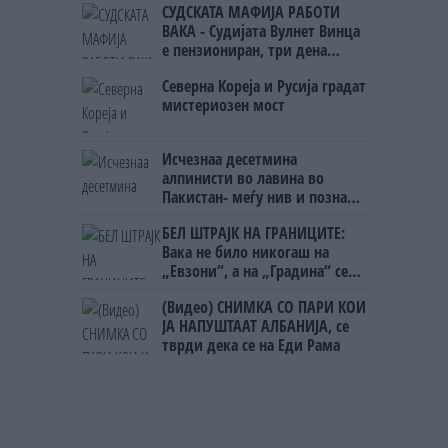
СУДСКАТА МАФИЈА РАБОТИ
ВАКА - Судијата Вулнет Винца
е пензиониран, три дена
откако му го врати пасошот
Северна Кореја и Русија градат
на бизнисменот Марковски
мистериозен мост
Исчезнаа десетмина
алпинисти во лавина во
Пакистан- меѓу нив и познат
Непалец
БЕЛ ШТРАЈК НА ГРАНИЦИТЕ:
Вака не било никогаш на
„Евзони“, а на „Градина“ се
чека и пет часа
(Видео) СНИМКА СО ПАРИ КОИ
ЈА НАПУШТААТ АЛБАНИЈА, се
тврди дека се на Еди Рама