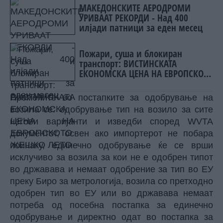
МАКЕДОНСКИТЕ АЕРОДРОМИ
УРИВААТ РЕКОРДИ - Над 400
илјади патници за еден месец
Пожари, суша и блокиран
транспорт: ВИСТИНСКАТА
ЕКОНОМСКА ЦЕНА НА ЕВРОПСКОТО
ЖЕШКО ЛЕТО
Промените во постапките за одобрување на
возила се: одобрување тип на возило за сите
негови варијанти и изведби според WVTA
документот, освен ако импортерот не побара
поинаку, единечно одобрување ќе се врши
исклучиво за возила за кои не е одобрен типот
во државава и немаат одобрение за тип во ЕУ
преку Биро за метрологија, возила со претходно
одобрен тип во ЕУ или во државава немаат
потреба од посебна постапка за единечно
одобрување и директно одат во постапка за