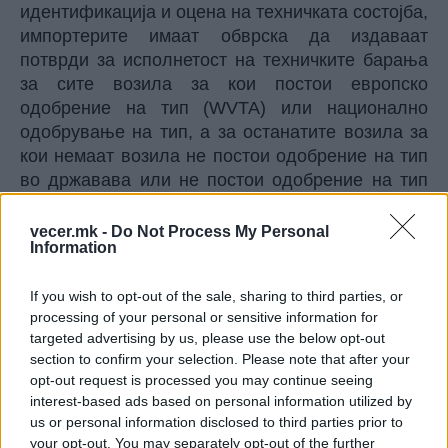
идентификација и оцена на техничката состојба,
импортерите имаат обврска да издаваат
потврди за исполнетост на техничките барања
за сите возила за кои постои европско
одобрение на тип (WVTA) или национално
одобрување на тип, а за останатите возила за
кои немаат возила не постои одобрение на тип
во државава или не постои одобрение на тип
во ЕУ, импортерите немаат обврска да ги
издаваат потврдите, ваквите возила ќе
vecer.mk -
Do Not Process My Personal
Information
обезбедуваат потврди од независни институции
прифатени од Бирото за метрологија.
If you wish to opt-out of the sale, sharing to third parties, or
Според грубата пресметка, 1,3 милиони евра
processing of your personal or sensitive information for
годишно досега оделе за TÜV потврди кои не
targeted advertising by us, please use the below opt-out
требало да се бараат и тоа најголемиот дел од
section to confirm your selection. Please note that after your
средствата оделе кај странски компании на кои
opt-out request is processed you may continue seeing
им се плаќало – процесот сега ќе се регулира
interest-based ads based on personal information utilized by
преку овластените застапници, домашни
us or personal information disclosed to third parties prior to
македонски компании.
your opt-out. You may separately opt-out of the further