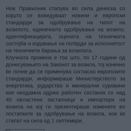
Нов Правилник стапува во сила денеска со
којшто се воведуваат новини и европски
стандарди за одобрување на типот на
возилото, единечното одобрување на возило,
идентификацијата, оцената на техничката
состојба и издавање на потврди за исполнетост
на техничките барања за возилата.
Клучната промена е тоа што, по 17 години од
донесувањето на Законот за возила, тој конечно
ќе почне да се применува согласно европските
стандарди, информираше Министерството за
енергетика, рударство и минерални суровини
кое неодамна одржа работен состанок со над
40 овластени застапници и импортери на
возила на кој ги презентираше измените во
постапките за одобрување на возила, кои ќе
стапат на сила од 1 септември.