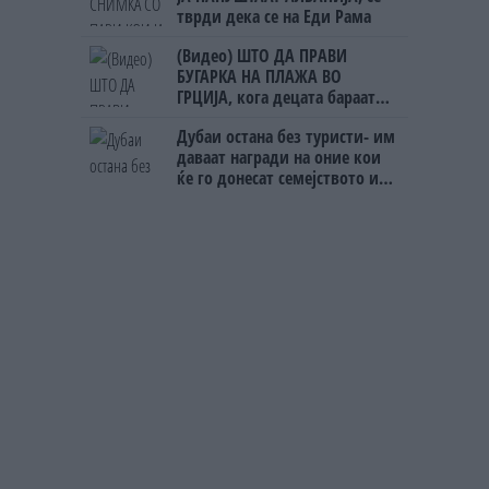
тврди дека се на Еди Рама
(Видео) ШТО ДА ПРАВИ
БУГАРКА НА ПЛАЖА ВО
ГРЦИЈА, кога децата бараат
домашно месо
Дубаи остана без туристи- им
даваат награди на оние кои
ќе го донесат семејството или
пријателите