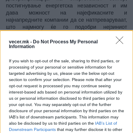
постигнување енергетска независност и им
дава можност на најефикасните и
најнапредните компании да се натпреваруваат,
што најмногу ќе го подобри нејзиниот
енергетски сектор. Затоа, тоа е пречка за
економските можности и економскиот раст“, ​​
vecer.mk -
Do Not Process My Personal
Information
додаде тој.Тој одговори негативно дека ќе има
шпекулации дека моментот за воведување
If you wish to opt-out of the sale, sharing to third parties, or
санкции е намерно избран за дополнително
processing of your personal or sensitive information for
дестабилизирање на веќе нестабилната
targeted advertising by us, please use the below opt-out
политичка ситуација во Србија.
section to confirm your selection. Please note that after your
„Далеку од тоа. Ние многу го цениме нашето сè
opt-out request is processed you may continue seeing
посилно и пошироко партнерство со Србија,
interest-based ads based on personal information utilized by
како и посветеноста на претседателот (на
us or personal information disclosed to third parties prior to
your opt-out. You may separately opt-out of the further
Србија, Александар) Вучиќ, што тој го покажа во
disclosure of your personal information by third parties on the
овој поглед“, изјави тој и додаде дека
IAB’s list of downstream participants. This information may
партнерството меѓу Србија и САД станува сè
also be disclosed by us to third parties on the
IAB’s List of
посилно.
Downstream Participants
that may further disclose it to other