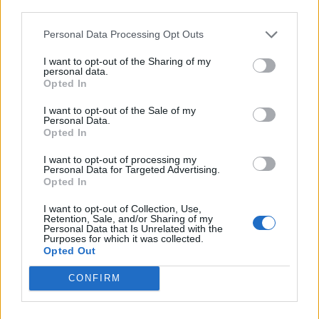
© Vecer.mk, правата за текстот се на редакцијата
third parties.
Personal Data Processing Opt Outs
ПОЖАРОТ НА ПАРОС СЕ УШТЕ
БЕСНЕЕ - Нови евакуации во
I want to opt-out of the Sharing of my
personal data.
текот на ноќта
Opted In
ВИДЕО | КРУЗЕР СО 238 ПАТНИЦИ
I want to opt-out of the Sale of my
Personal Data.
ЗАГЛАВИ НА ДУНАВ - Екстремно
Opted In
нискиот водостој ја запре
пловидбата
I want to opt-out of processing my
Personal Data for Targeted Advertising.
Opted In
I want to opt-out of Collection, Use,
Retention, Sale, and/or Sharing of my
НАЈЧИТАНИ ВО ПОСЛЕДНИ 7 ДЕНА
Personal Data that Is Unrelated with the
Purposes for which it was collected.
Opted Out
МАКЕДОНИЈА ИМА СВЕТСКА
ПИСТА: Огромниот Боинг 777
на индиската претседателка
CONFIRM
на Меѓународниот Аеродром
УАПСЕН МАКЕДОНЕЦОТ АНДРЕЈ
Скопје
ТАНАСКОВСКИ, ЧЛЕН НА