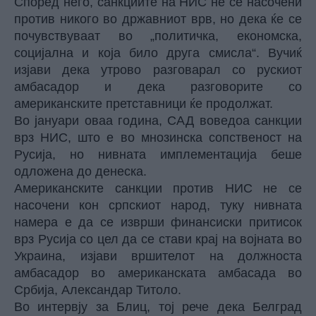
Според него, санкциите на НИС не се насочени
против никого во државниот врв, но дека ќе се
почувствуваат во „политичка, економска,
социјална и која било друга смисла“. Вучиќ
изјави дека утрово разговарал со рускиот
амбасадор и дека разговорите со
американските претставници ќе продолжат.
Во јануари оваа година, САД воведоа санкции
врз НИС, што е во мнозинска сопственост на
Русија, но нивната имплементација беше
одложена до денеска.
Американските санкции против НИС не се
насочени кон српскиот народ, туку нивната
намера е да се изврши финансиски притисок
врз Русија со цел да се стави крај на војната во
Украина, изјави вршителот на должноста
амбасадор во американската амбасада во
Србија, Александар Титоло.
Во интервју за Блиц, тој рече дека Белград