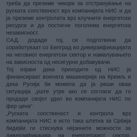
треба да преземе чекори за отстранување на
руската сопственост врз компанијата НИС и да
ја преземе контролата врз клучните енергетски
ресурси и да постигне поголема енергетска
независност.
САД, додаде тој, се подготвени да
соработуваат со Белград во диверзификацијата
на неговиот енергетски сектор и намалувањето
на зависноста од несигурни добавувачи.
Тој изјави дека приходите од НИС ја
финансираат воената машинерија на Кремљ и
дека Русија би можела да ја реши оваа
ситуација „уште утре ако се согласи да го
продаде својот удел во компанијата НИС по
фер цена“.
„Руската сопственост и контрола врз
компанијата НИС е исто така штетна за Србија
бидејќи ги стеснува нејзините можности за
диверзификација на енергетскиот сектор,