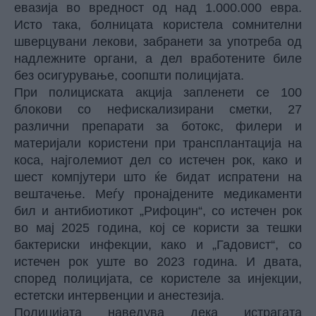
евазија во вредност од над 1.000.000 евра.
Исто така, болницата користела сомнителни
шверцувани лекови, забранети за употреба од
надлежните органи, а дел вработените биле
без осигурување, соопшти полицијата.
При полициската акција запленети се 100
блокови со нефискализирани сметки, 27
различни препарати за ботокс, филери и
материјали користени при трансплантација на
коса, најголемиот дел со истечен рок, како и
шест компјутери што ќе бидат испратени на
вештачење. Меѓу пронајдените медикаменти
бил и антибиотикот „Рифоцин“, со истечен рок
во мај 2025 година, кој се користи за тешки
бактериски инфекции, како и „Гадовист“, со
истечен рок уште во 2023 година. И двата,
според полицијата, се користеле за инјекции,
естетски интервенции и анестезија.
Полицијата наведува дека истрагата