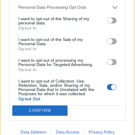
ЌЕ ДОНЕСЕ ИНВЕСТИЦИИ: Еден од
Personal Data Processing Opt Outs
водечките луѓе на Телеграм бара
државјанство на БиХ
I want to opt-out of the Sharing of my
personal data.
Opted In
ПОЖАРОТ НА ПАРОС СЕ УШТЕ
БЕСНЕЕ - Нови евакуации во
I want to opt-out of the Sale of my
текот на ноќта
Personal Data.
Opted In
I want to opt-out of processing my
Personal Data for Targeted Advertising.
Opted In
НАЈЧИТАНИ ВО ПОСЛЕДНИ 7 ДЕНА
I want to opt-out of Collection, Use,
Retention, Sale, and/or Sharing of my
Personal Data that Is Unrelated with the
МАКЕДОНИЈА ИМА СВЕТСКА
Purposes for which it was collected.
ПИСТА: Огромниот Боинг 777
Opted Out
на индиската претседателка
на Меѓународниот Аеродром
CONFIRM
УАПСЕН МАКЕДОНЕЦОТ АНДРЕЈ
Скопје
ТАНАСКОВСКИ, ЧЛЕН НА
КАВАЧКИ КЛАН (ФОТО)
Data Deletion
Data Access
Privacy Policy