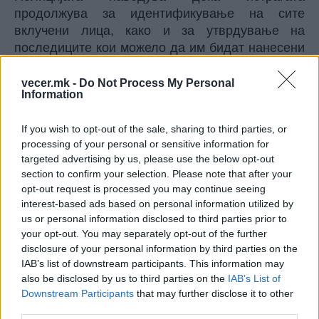
продолжува за идентификување на сите
вклучени лица, како и за утврдување на
последиците кои можело да им бидат нанесени
на клиентите, албански и граѓани од соседните
земји, поради користење на истечени
vecer.mk -
Do Not Process My Personal
Information
медикаменти.
Билал Кара е почесен конзул на Македонија во
If you wish to opt-out of the sale, sharing to third parties, or
Измир (Турција). Тој беше назначен за почесен
processing of your personal or sensitive information for
конзул пред 2 години, со потпис на тогашниот
targeted advertising by us, please use the below opt-out
министер за надворешни работи на Македонија,
section to confirm your selection. Please note that after your
Бујар Османи. Истовремено е и претседател на
opt-out request is processed you may continue seeing
Советот за бизнис Турција-Северна Македонија
interest-based ads based on personal information utilized by
при Советот за надворешни економски односи
us or personal information disclosed to third parties prior to
your opt-out. You may separately opt-out of the further
(ДЕИК) од 2018 година. Тој е и член на
disclosure of your personal information by third parties on the
Стопанската комора Албанија-Турција, објави
IAB’s list of downstream participants. This information may
Шќиптарја.
also be disclosed by us to third parties on the
IAB’s List of
© Vecer.mk, правата за текстот се на редакцијата
Downstream Participants
that may further disclose it to other
third parties.