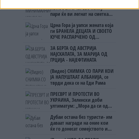
СКОКНА МИНИМАЛНИОТ
ИЗНОС ЗА К-15: Еве колку
пари ќе ви легнат на сметка
годинава
Црна Гора ја уапси жената која
ги БРАНЕЛА ДЕЦАТА И СВОЕТО
КУЧЕ РАСПАРЧЕНО ОД
ШАРПЛАНИНЕЦ?!
ЗА БЕРТА ОД АВСТРИЈА
НАЈСКАПАТА, ЗА МАРИЈА ОД
ГРЦИЈА - НАЈЕФТИНАТА
(Видео) СНИМКА СО ПАРИ КОИ
ЈА НАПУШТААТ АЛБАНИЈА, се
тврди дека се на Еди Рама
ПРЕСВРТ И ПРОТЕСТИ ВО
УКРАИНА, Зеленски доби
ултиматум: „Мора да си оди,
крајниот рок е петок!“
Дубаи остана без туристи- им
даваат награди на оние кои
ќе го донесат семејството или
пријателите