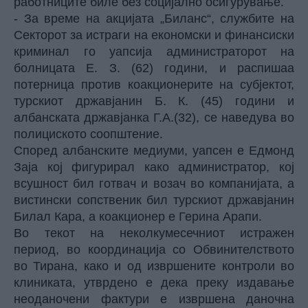
работниците биле без социјално осигурување.
- За време на акцијата „Биланс“, службите на
Секторот за истраги на економски и финансиски
криминал го уапсија администраторот на
болницата Е. З. (62) години, и распишаа
потерница против коакционерите на субјектот,
турскиот државјанин Б. К. (45) години и
албанската државјанка Г.А.(32), се наведува во
полициското соопштение.
Според албанските медиуми, уапсен е Едмонд
Заја кој фигурирал како администратор, кој
всушност бил готвач и возач во компанијата, а
вистински сопственик бил турскиот државјанин
Билал Кара, а коакционер е Герина Арапи.
Во текот на неколкумесечниот истражен
период, во координација со Обвинителството
во Тирана, како и од извршените контроли во
клиниката, утврдено е дека преку издавање
неоданочени фактури е извршена даночна