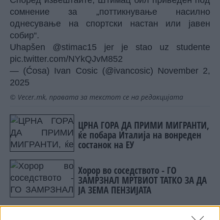
Според извештаите, Штимац бил приведен под
сомнение за „поттикнување насилно
однесување на спортски настан или јавен
собир“.
Uhapšen
@stimac15
jer je stao uz studente
pic.twitter.com/NYkQJvM852
— (Ćosa) Ivan Cosic (@ivancosic)
November 2,
2025
© Vecer.mk, правата за текстот се на редакцијата
ЦРНА ГОРА ДА ПРИМИ МИГРАНТИ,
ќе побара Италија на вонреден
состанок на ЕУ
Хорор во соседството - ГО
ЗАМРЗНАЛ МРТВИОТ ТАТКО ЗА ДА
ЈА ЗЕМА ПЕНЗИЈАТА