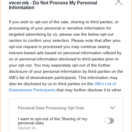
vecer.mk -
Do Not Process My Personal
Information
НАЈЧИТАНИ ВО ПОСЛЕДНИ 7 ДЕНА
If you wish to opt-out of the sale, sharing to third parties, or
Ахмети кажа што го мачи:
processing of your personal or sensitive information for
СЛУШАМ, САКААТ ДА СЕ СУДИ
targeted advertising by us, please use the below opt-out
ЗА ВОЕНИТЕ ЗЛОСТРОСТВА НА
section to confirm your selection. Please note that after your
УЧК...
opt-out request is processed you may continue seeing
ИСТОРИСКО ОБЕДИНУВАЊЕ НА
interest-based ads based on personal information utilized by
МАКЕДОНЦИТЕ ВО СРБИЈА:
us or personal information disclosed to third parties prior to
ФОРМИРАН МАКЕДОНСКИОТ
your opt-out. You may separately opt-out of the further
НАЦИОНАЛЕН СОЈУЗ
УЛЦИЊ Е АЛБАНСКИ, ЌЕ ГО
disclosure of your personal information by third parties on the
ОСЛОБОДИМЕ- Скандалозна
IAB’s list of downstream participants. This information may
објава на вицепремиерот на
also be disclosed by us to third parties on the
IAB’s List of
Црна Гора
Downstream Participants
that may further disclose it to other
ПРЕДУПРЕДЕНИ СЕ: „Бугарија
third parties.
итно ја преиспитува својата
одлука“
Personal Data Processing Opt Outs
ТЕМПЕРАТУРАТА ВО СРЕДА ЌЕ
I want to opt-out of the Sharing of my
БИДЕ ЗА НА ЛЕКАР, а потоа...
personal data.
Opted In