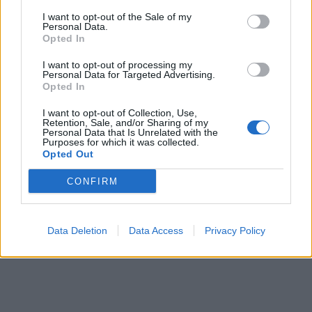
СУДСКАТА МАФИЈА РАБОТИ
I want to opt-out of the Sale of my
ВАКА - Судијата Вулнет Винца
Personal Data.
е пензиониран, три дена
Opted In
откако му го врати пасошот
Северна Кореја и Русија градат
на бизнисменот Марковски
I want to opt-out of processing my
мистериозен мост
Personal Data for Targeted Advertising.
Opted In
ТЕЖОК ДЕН И ЈАВНО
I want to opt-out of Collection, Use,
Retention, Sale, and/or Sharing of my
ДЕМОЛИРАЊЕ НА ФИЛИПЧЕ:
Personal Data that Is Unrelated with the
Мицкоски откри дека
Purposes for which it was collected.
човекот појма нема од
Opted Out
Исчезнаа десетмина
ништо, освен за кеш
алпинисти во лавина во
CONFIRM
Пакистан- меѓу нив и познат
Непалец
БЕЛ ШТРАЈК НА ГРАНИЦИТЕ:
Вака не било никогаш на
Data Deletion
Data Access
Privacy Policy
„Евзони“, а на „Градина“ се
чека и пет часа