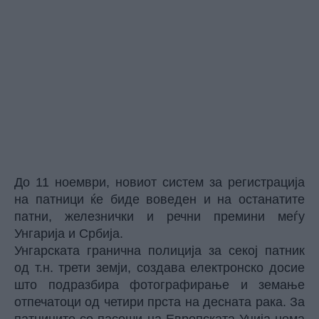
До 11 ноември, новиот систем за регистрација
на патници ќе биде воведен и на останатите
патни, железнички и речни премини меѓу
Унгарија и Србија.
Унгарската гранична полиција за секој патник
од т.н. трети земји, создава електронско досие
што подразбира фотографирање и земање
отпечатоци од четири прста на десната рака. За