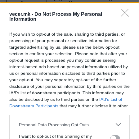
коза во Националниот парк
Самарија
vecer.mk -
Do Not Process My Personal
Information
If you wish to opt-out of the sale, sharing to third parties, or
НАЈЧИТАНИ ВО ПОСЛЕДНИ 7 ДЕНА
processing of your personal or sensitive information for
targeted advertising by us, please use the below opt-out
Ахмети кажа што го мачи:
section to confirm your selection. Please note that after your
СЛУШАМ, САКААТ ДА СЕ СУДИ
opt-out request is processed you may continue seeing
ЗА ВОЕНИТЕ ЗЛОСТРОСТВА НА
interest-based ads based on personal information utilized by
УЧК...
us or personal information disclosed to third parties prior to
ИСТОРИСКО ОБЕДИНУВАЊЕ НА
your opt-out. You may separately opt-out of the further
МАКЕДОНЦИТЕ ВО СРБИЈА:
ФОРМИРАН МАКЕДОНСКИОТ
disclosure of your personal information by third parties on the
НАЦИОНАЛЕН СОЈУЗ
IAB’s list of downstream participants. This information may
ТЕЖОК ДЕН И ЈАВНО
also be disclosed by us to third parties on the
IAB’s List of
ДЕМОЛИРАЊЕ НА ФИЛИПЧЕ:
Downstream Participants
that may further disclose it to other
Мицкоски откри дека
third parties.
човекот појма нема од
ПРЕДУПРЕДЕНИ СЕ: „Бугарија
ништо, освен за кеш
Personal Data Processing Opt Outs
итно ја преиспитува својата
одлука“
I want to opt-out of the Sharing of my