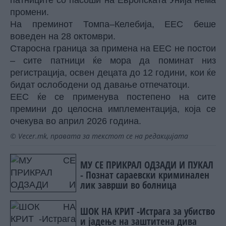
патниците со пасоши на Европската Унија нема
промени.
На преминот Томпа–Келебија, ЕЕС беше
воведен на 28 октомври.
Старосна граница за примена на ЕЕС не постои
– сите патници ќе мора да поминат низ
регистрација, освен децата до 12 години, кои ќе
бидат ослободени од давање отпечатоци.
ЕЕС ќе се применува постепено на сите
премини до целосна имплементација, која се
очекува во април 2026 година.
© Vecer.mk, правата за текстот се на редакцијата
МУ СЕ ПРИКРАЛ ОДЗАДИ И ПУКАЛ
- Познат сараевски криминален
лик заврши во болница
ШОК НА КРИТ -Истрага за убиство
и јадење на заштитена дива