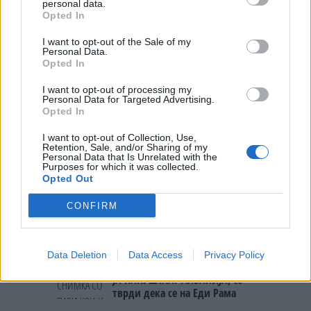
personal data.
СУДСКАТА МАФИЈА РАБОТИ
Opted In
ВАКА - Судијата Вулнет Винца
е пензиониран, три дена
I want to opt-out of the Sale of my
откако му го врати пасошот
Personal Data.
ТЕМПЕРАТУРАТА ВО СРЕДА ЌЕ
на бизнисменот Марковски
Opted In
БИДЕ ЗА НА ЛЕКАР, а потоа...
I want to opt-out of processing my
Personal Data for Targeted Advertising.
Северна Кореја и Русија градат
Opted In
мистериозен мост
I want to opt-out of Collection, Use,
Retention, Sale, and/or Sharing of my
Personal Data that Is Unrelated with the
Исчезнаа десетмина
Purposes for which it was collected.
алпинисти во лавина во
Opted Out
Пакистан- меѓу нив и познат
Непалец
CONFIRM
БЕЛ ШТРАЈК НА ГРАНИЦИТЕ:
Вака не било никогаш на
„Евзони“, а на „Градина“ се
чека и пет часа
Data Deletion
Data Access
Privacy Policy
(Видео) СНИМКА СО ПАРИ КОИ
ЈА НАПУШТААТ АЛБАНИЈА, се
тврди дека се на Еди Рама