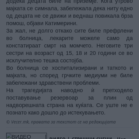
додека децата биле на приземје. Кога утрово
мајката се симнала, забележала дека ниту едно
од децата не се движи и веднаш повикала брза
помош,
објави Катимерини.
За жал, не долго откако сите биле префрлени
во болница, лекарите можеле само да
констатираат смрт на момчето. Неговите три
сестри на возраст од 15, 18 и 20 години се во
исклучително тешка состојба.
Во болница се хоспитализирани и таткото и
мајката, но според грчките медиуми не биле
забележани здравствени проблеми.
На трагедијата наводно ѝ претходело
поставување резервоар за плин од
надворешната страна на куќата. Се уште не е
познато како дошло до истекувањето.
© Vecer.mk, правата за текстот се на редакцијата