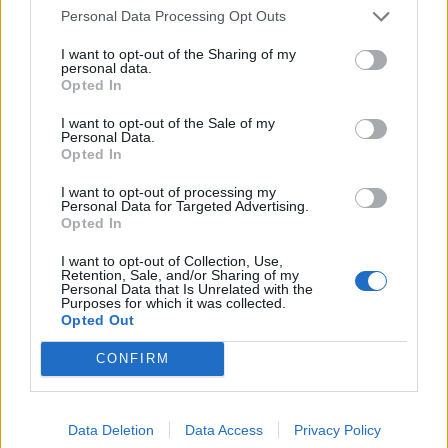
СЛУШАМ, САКААТ ДА СЕ СУДИ
Personal Data Processing Opt Outs
ЗА ВОЕНИТЕ ЗЛОСТРОСТВА НА
УЧК...
I want to opt-out of the Sharing of my
ТЕЖОК ДЕН И ЈАВНО
personal data.
ДЕМОЛИРАЊЕ НА ФИЛИПЧЕ:
Opted In
Мицкоски откри дека
човекот појма нема од
I want to opt-out of the Sale of my
Црна Гора ја уапси жената која
Personal Data.
ништо, освен за кеш
Opted In
ги БРАНЕЛА ДЕЦАТА И СВОЕТО
КУЧЕ РАСПАРЧЕНО ОД
I want to opt-out of processing my
ШАРПЛАНИНЕЦ?!
Personal Data for Targeted Advertising.
СУДСКАТА МАФИЈА РАБОТИ
Opted In
ВАКА - Судијата Вулнет Винца
е пензиониран, три дена
I want to opt-out of Collection, Use,
откако му го врати пасошот
Retention, Sale, and/or Sharing of my
СКОКНА МИНИМАЛНИОТ
на бизнисменот Марковски
Personal Data that Is Unrelated with the
Purposes for which it was collected.
ИЗНОС ЗА К-15: Еве колку
Opted Out
пари ќе ви легнат на сметка
годинава
ПРЕДУПРЕДЕНИ СЕ: „Бугарија
CONFIRM
итно ја преиспитува својата
одлука“
Data Deletion
Data Access
Privacy Policy
МАКЕДОНИЈА ИМА СВЕТСКА