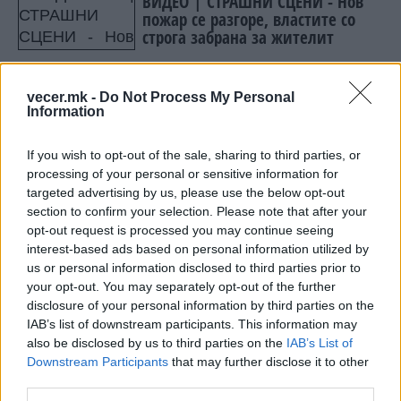
ВИДЕО | СТРАШНИ СЦЕНИ - Нов
пожар се разгоре, властите со
строга забрана за жителит
Народна банка: НА
vecer.mk -
Do Not Process My Personal
“НЕВЛАДИНИТЕ“ ШАРЕНИ ВО
Information
СРБИЈА ОД СТРАНСТВО ИМ СЕ
ИСПЛАТЕНИ 1,3 МИЛИЈАРДИ
ЕВРА!!!
If you wish to opt-out of the sale, sharing to third parties, or
processing of your personal or sensitive information for
targeted advertising by us, please use the below opt-out
section to confirm your selection. Please note that after your
НАЈЧИТАНИ ВО ПОСЛЕДНИ 7 ДЕНА
opt-out request is processed you may continue seeing
interest-based ads based on personal information utilized by
УАПСЕН МАКЕДОНЕЦОТ АНДРЕЈ
us or personal information disclosed to third parties prior to
ТАНАСКОВСКИ, ЧЛЕН НА
your opt-out. You may separately opt-out of the further
КАВАЧКИ КЛАН (ФОТО)
disclosure of your personal information by third parties on the
IAB’s list of downstream participants. This information may
(Видео) СНИМКА СО ПАРИ КОИ
ЈА НАПУШТААТ АЛБАНИЈА, се
also be disclosed by us to third parties on the
IAB’s List of
тврди дека се на Еди Рама
Downstream Participants
that may further disclose it to other
third parties.
Ахмети кажа што го мачи: