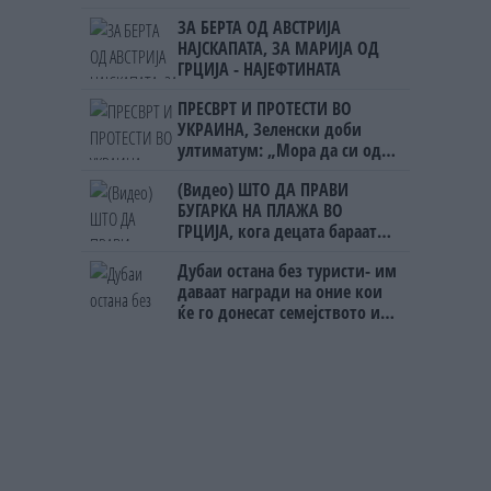
ЗА БЕРТА ОД АВСТРИЈА
НАЈСКАПАТА, ЗА МАРИЈА ОД
ГРЦИЈА - НАЈЕФТИНАТА
ПРЕСВРТ И ПРОТЕСТИ ВО
УКРАИНА, Зеленски доби
ултиматум: „Мора да си оди,
крајниот рок е петок!“
(Видео) ШТО ДА ПРАВИ
БУГАРКА НА ПЛАЖА ВО
ГРЦИЈА, кога децата бараат
домашно месо
Дубаи остана без туристи- им
даваат награди на оние кои
ќе го донесат семејството или
пријателите