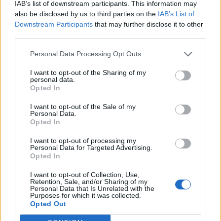
пренесува Кликс.
IAB’s list of downstream participants. This information may
also be disclosed by us to third parties on the
IAB’s List of
Претседателот на Претседателството на БИХ,
Downstream Participants
that may further disclose it to other
Жељко Комшиќ, венаш изрази сочувство до
third parties.
семејствата на настраданите и понуди помош
од државните институции.
Personal Data Processing Opt Outs
© Vecer.mk, правата за текстот се на редакцијата
I want to opt-out of the Sharing of my
personal data.
Opted In
30 ДЕНА ПРИТВОР ДОБИ
МАКЕДОНКАТА ШТО ПРЕГАЗИ КУЧЕ
I want to opt-out of the Sale of my
ВО УЛЦИЊ
Personal Data.
Opted In
Weltwoche: ТРАМП КРЕВА РАЦЕ ОД
I want to opt-out of processing my
КОСОВО, бадијала им се
Personal Data for Targeted Advertising.
американските знамиња на
Opted In
секој ќош
I want to opt-out of Collection, Use,
Retention, Sale, and/or Sharing of my
Personal Data that Is Unrelated with the
Purposes for which it was collected.
Opted Out
НАЈЧИТАНИ ВО ПОСЛЕДНИ 7 ДЕНА