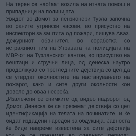
На терен се наоѓаат возила на итната помош и
припадници на полицијата.
Увидот во Домот за пензионери Тузла започна
во раните утрински часови, во присуство на
инспектори за заштита од пожари, пишува Аваз.
Дежурниот обвинител, во соработка со
истражниот тим на Управата на полицијата на
МВР-от на Тузланскиот кантон, во присуство на
вештаци и стручни лица, од денеска наутро
продолжува со прегледните дејствија со цел да
се утврдат околностите на настанувањето на
пожарот, како и сите други околности кои
довеле до оваа несреќа.
„Извлечени се снимките од видео надзорот од
Домот. Денеска ќе се преземат дејствија со цел
идентификација на телата на починатите, и ќе
бидат издадени наредби за обдукција. Јавноста
ќе биде навреме известена за сите дејствија
кои ќе се преземат во следниот период“,