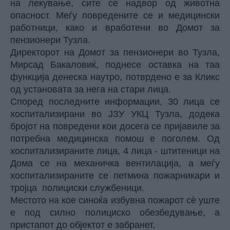
на лекување, сите се надвор од животна
опасност. Меѓу повредените се и медицински
работници, како и вработени во Домот за
пензионери Тузла.
Директорот на Домот за пензионери во Тузла,
Мирсад Бакаловиќ, поднесе оставка на таа
функција денеска наутро, потврдено е за Кликс
од установата за нега на стари лица.
Според последните информации, 30 лица се
хоспитализирани во ЈЗУ УКЦ Тузла, додека
бројот на повредени кои досега се пријавиле за
потребна медицинска помош е поголем. Од
хоспитализираните лица, 4 лица - штитеници на
Дома се на механичка вентилација, а меѓу
хоспитализираните се петмина пожарникари и
тројца полициски службеници.
Местото на кое синоќа избувна пожарот сè уште
е под силно полициско обезбедување, а
пристапот до објектот е забранет.