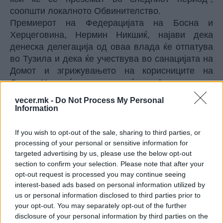
соопшти локалното Обвинителство.
Премиерот на Федерацијата на Босна и
Херцеговина, Нермин Никшиќ, најави дека
денеска делегација од оваа влада ќе отпатува
во Тузила и дека ќе учествува во санацијата на
Домот и згрижувањето на корисниците на
Домот. Никшиќ рече и дека ќе се формира тим
на Владата на ФБиХ кој ќе ги посети
vecer.mk -
Do Not Process My Personal
институциите и установите кои се во
Information
надлежност на ФБиХ, а ќе побара истото и од
кантоналните и надлежните власти
If you wish to opt-out of the sale, sharing to third parties, or
„Гледам дека некои луѓе велат дека некои биле
processing of your personal or sensitive information for
targeted advertising by us, please use the below opt-out
неодговорни и дека не се придржувале до сите
section to confirm your selection. Please note that after your
инструкции за исклучување на сите електронски
opt-out request is processed you may continue seeing
уреди кои се користат. Претпоставувам дека
interest-based ads based on personal information utilized by
вработените во Домот контролирале колку што
us or personal information disclosed to third parties prior to
можеле, но треба да почекаме да видиме
your opt-out. You may separately opt-out of the further
конкретно што се случило“, истакна Никшиќ,
disclosure of your personal information by third parties on the