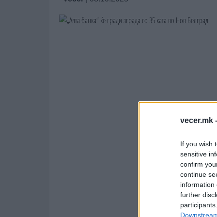
vecer.mk 
If you wish 
sensitive in
confirm you
continue se
information 
further disc
participants
Downstream 