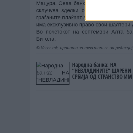
Мацура. Оваа банка се најде во цент
склучува зделки со државата. Посе
граѓаните плаќаат за електрична енерг
има ексклузивно право свои шалтери 
Во почетокот на септември Алта ба
Битола.
© Vecer.mk, правата за текстот се на редакци
Народна банка: НА
“НЕВЛАДИНИТЕ“ ШАРЕНИ
СРБИЈА ОД СТРАНСТВО ИМ
ИСПЛАТЕНИ 1,3 МИЛИЈАР
ЕВРА!!!