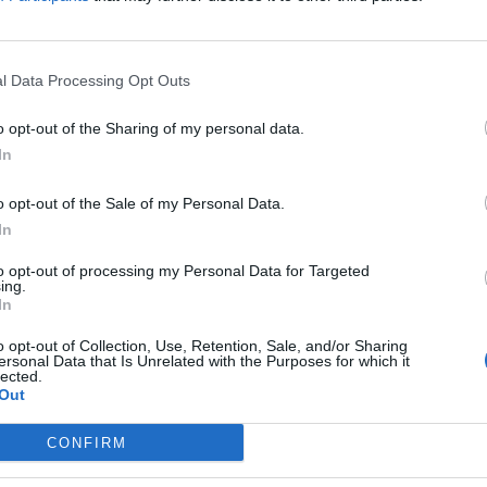
l Data Processing Opt Outs
ско биро Заха Хадид Архитекти (ZHA) и
o opt-out of the Sharing of my personal data.
BCP) беа избрани за дизајнирање на новата
In
а солитер Алта.
три подземни нивоа, приземје, мезанин помеѓу
o opt-out of the Sale of my Personal Data.
 ката. Зградата ќе има површина од 79.470
In
та ќе биде новото седиште на Алта банка.
to opt-out of processing my Personal Data for Targeted
ing.
зона на Нов Белград.
In
и зафаќаат долните катови, додека станови ќе
тови. Ќе бидат достапни и канцеларии за
o opt-out of Collection, Use, Retention, Sale, and/or Sharing
ersonal Data that Is Unrelated with the Purposes for which it
lected.
ат. Пред помалку од една година, тие две
Out
ародниот конкурс за пренамена на поранешната
CONFIRM
во нови музеј на Никола Тесла.
рупацијата „Алта“, во сопственост на Давор