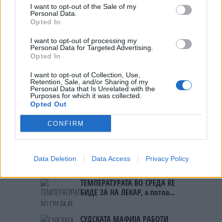
I want to opt-out of the Sale of my
Personal Data.
НАЈЧИТАНИ ВО ПОСЛЕДНИ 7 ДЕНА
Opted In
Ахмети кажа што го мачи:
I want to opt-out of processing my
СЛУШАМ, САКААТ ДА СЕ СУДИ
Personal Data for Targeted Advertising.
ЗА ВОЕНИТЕ ЗЛОСТРОСТВА НА
Opted In
УЧК...
ИСТОРИСКО ОБЕДИНУВАЊЕ НА
I want to opt-out of Collection, Use,
МАКЕДОНЦИТЕ ВО СРБИЈА:
Retention, Sale, and/or Sharing of my
Personal Data that Is Unrelated with the
ФОРМИРАН МАКЕДОНСКИОТ
Purposes for which it was collected.
НАЦИОНАЛЕН СОЈУЗ
Opted Out
УЛЦИЊ Е АЛБАНСКИ, ЌЕ ГО
ОСЛОБОДИМЕ- Скандалозна
CONFIRM
објава на вицепремиерот на
Црна Гора
ПРЕДУПРЕДЕНИ СЕ: „Бугарија
итно ја преиспитува својата
Data Deletion
Data Access
Privacy Policy
одлука“
ТЕМПЕРАТУРАТА ВО СРЕДА ЌЕ
БИДЕ ЗА НА ЛЕКАР, а потоа...
СУДСКАТА МАФИЈА РАБОТИ