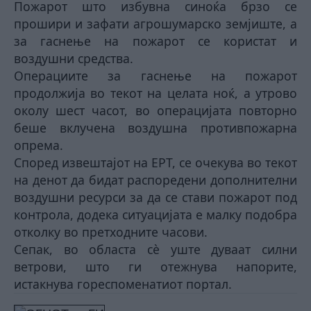
Пожарот што избувна синоќа брзо се
прошири и зафати агрошумарско земјиште, а
за гаснење на пожарот се користат и
воздушни средства.
Операциите за гаснење на пожарот
продолжија во текот на целата ноќ, а утрово
околу шест часот, во операцијата повторно
беше вклучена воздушна противпожарна
опрема.
Според извештајот на ЕРТ, се очекува во текот
на денот да бидат распоредени дополнителни
воздушни ресурси за да се стави пожарот под
контрола, додека ситуацијата е малку подобра
отколку во претходните часови.
Сепак, во областа сè уште дуваат силни
ветрови, што ги отежнува напорите,
истакнува гореспоменатиот портал.