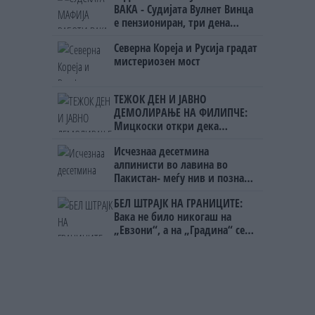
ВАКА - Судијата Вулнет Винца
е пензиониран, три дена
откако му го врати пасошот
Северна Кореја и Русија градат
на бизнисменот Марковски
мистериозен мост
ТЕЖОК ДЕН И ЈАВНО
ДЕМОЛИРАЊЕ НА ФИЛИПЧЕ:
Мицкоски откри дека
човекот појма нема од
Исчезнаа десетмина
ништо, освен за кеш
алпинисти во лавина во
Пакистан- меѓу нив и познат
Непалец
БЕЛ ШТРАЈК НА ГРАНИЦИТЕ:
Вака не било никогаш на
„Евзони“, а на „Градина“ се
чека и пет часа