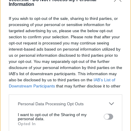
Information
Досега пожарот не зафатил населено место, а
пожарникарите се надеваат дека ќе успеат да
If you wish to opt-out of the sale, sharing to third parties, or
ги локализираат пламените јазици пред да се
processing of your personal or sensitive information for
прошират во селата.
targeted advertising by us, please use the below opt-out
Според извештаите, пожарот е сè уште во
section to confirm your selection. Please note that after your
критична фаза на развој.
opt-out request is processed you may continue seeing
interest-based ads based on personal information utilized by
© Vecer.mk, правата за текстот се на редакцијата
us or personal information disclosed to third parties prior to
your opt-out. You may separately opt-out of the further
Хорор во соседството - ГО
disclosure of your personal information by third parties on the
ЗАМРЗНАЛ МРТВИОТ ТАТКО ЗА ДА
IAB’s list of downstream participants. This information may
ЈА ЗЕМА ПЕНЗИЈАТА
also be disclosed by us to third parties on the
IAB’s List of
Downstream Participants
that may further disclose it to other
third parties.
АВТОМОБИЛИ ЗА „ЦЕНА НА
ВЕЛОСИПЕД“ - Бугарија вмешана
Personal Data Processing Opt Outs
во милионска царинска измама
со возила за Кипар
I want to opt-out of the Sharing of my
personal data.
Opted In